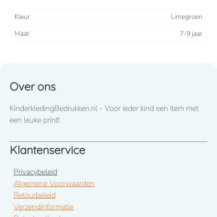
leverancier. Vandaar dat de foto niet per kleurblokje wijzigt.
Kleur
Limegroen
De omschrijving van de gekozen kleur is datgene wat u
Maat
7-9 jaar
besteld.
Over ons
KinderkledingBedrukken.nl - Voor ieder kind een item met
een leuke print!
Klantenservice
Privacybeleid
Algemene Voorwaarden
Retourbeleid
Verzendinformatie