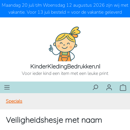
Maandag 20 juli t/m Woensdag 12 augustus 2026 zijn wij met
Ga naar de hoofdinhoud
vakantie. Voor 13 juli besteld = voor de vakantie geleverd
KinderKledingBedrukken.nl
Voor ieder kind een item met een leuke print
Wink
Specials
Veiligheidshesje met naam