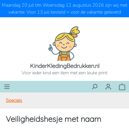
Maandag 20 juli t/m Woensdag 12 augustus 2026 zijn wij met
Ga naar de hoofdinhoud
vakantie. Voor 13 juli besteld = voor de vakantie geleverd
KinderKledingBedrukken.nl
Voor ieder kind een item met een leuke print
Wink
Specials
Veiligheidshesje met naam