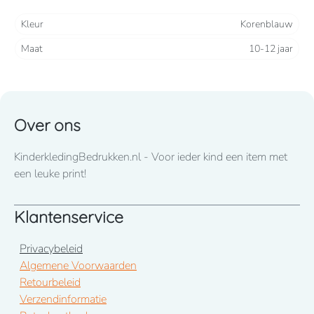
leverancier. Vandaar dat de foto niet per kleurblokje wijzigt.
Kleur
Korenblauw
De omschrijving van de gekozen kleur is datgene wat u
Maat
10-12 jaar
besteld.
Over ons
KinderkledingBedrukken.nl - Voor ieder kind een item met
een leuke print!
Klantenservice
Privacybeleid
Algemene Voorwaarden
Retourbeleid
Verzendinformatie