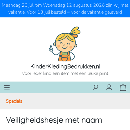
Maandag 20 juli t/m Woensdag 12 augustus 2026 zijn wij met
Ga naar de hoofdinhoud
vakantie. Voor 13 juli besteld = voor de vakantie geleverd
KinderKledingBedrukken.nl
Voor ieder kind een item met een leuke print
Wink
Specials
Veiligheidshesje met naam