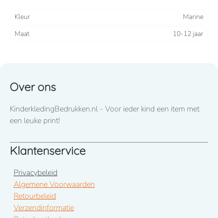
leverancier. Vandaar dat de foto niet per kleurblokje wijzigt.
Kleur
Marine
De omschrijving van de gekozen kleur is datgene wat u
Maat
10-12 jaar
besteld.
Over ons
KinderkledingBedrukken.nl - Voor ieder kind een item met
een leuke print!
Klantenservice
Privacybeleid
Algemene Voorwaarden
Retourbeleid
Verzendinformatie