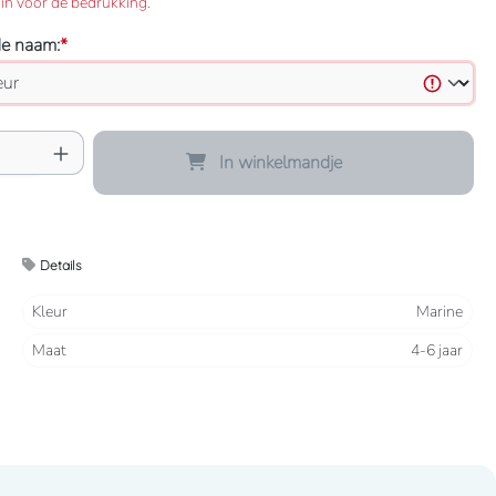
in voor de bedrukking.
de naam:
*
oeveelheid: Voer de gewenste hoeveelheid 
In winkelmandje
Details
Kleur
Marine
Maat
4-6 jaar