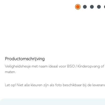
Productomschrijving
Veiligheidshesje met naam ideaal voor BSO / Kinderopvang of b
maten.
Let op! Niet alle kleuren zijn als foto beschikbaar bij de leveran
De omschrijving van de gekozen kleur is datgene wat u bestel