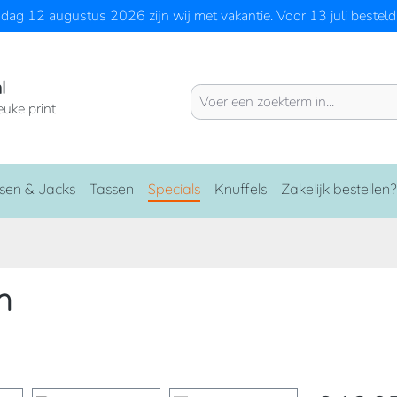
ag 12 augustus 2026 zijn wij met vakantie. Voor 13 juli besteld 
l
euke print
sen & Jacks
Tassen
Specials
Knuffels
Zakelijk bestellen?
m