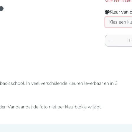
Voer een naam 
Kleur van 
Producth
asisschool. In veel verschillende kleuren leverbaar en in 3
cier. Vandaar dat de foto niet per kleurblokje wijzigt.
d.