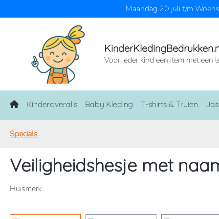
Maandag 20 juli t/m Woensd
naar de hoofdinhoud
Ga naar de zoekopdracht
Ga naar de hoofdnavigatie
KinderKledingBedrukken.n
Voor ieder kind een item met een l
Home
Kinderoveralls
Baby Kleding
T-shirts & Truien
Jas
Specials
Veiligheidshesje met naa
Huismerk