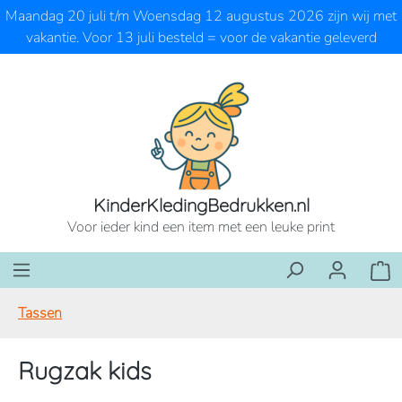
Maandag 20 juli t/m Woensdag 12 augustus 2026 zijn wij met
Ga naar de hoofdinhoud
vakantie. Voor 13 juli besteld = voor de vakantie geleverd
KinderKledingBedrukken.nl
Voor ieder kind een item met een leuke print
Wink
Tassen
Rugzak kids