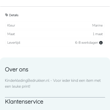
Handig en gemakkelijk te vervoeren.
Details
390 grams / polyester
Kleur
Marine
Maat
1 maat
Gewatteerde achterkant, aanpasbare gewatteerde
Levertijd:
6-8 werkdagen
schouderriemen, handgreep, ritszak opzij.
Over ons
KinderkledingBedrukken.nl - Voor ieder kind een item met
een leuke print!
Klantenservice