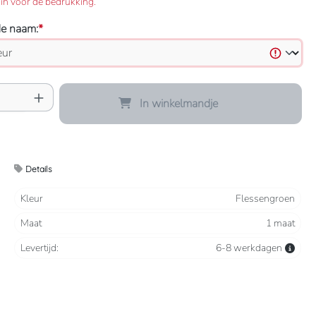
in voor de bedrukking.
de naam:
*
oeveelheid: Voer de gewenste hoeveelheid 
In winkelmandje
Details
Kleur
Flessengroen
Maat
1 maat
Levertijd:
6-8 werkdagen