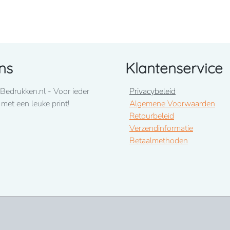
ns
Klantenservice
Bedrukken.nl - Voor ieder
Privacybeleid
riemen, handgreep, ritszak opzij.
 met een leuke print!
Algemene Voorwaarden
Retourbeleid
Verzendinformatie
Betaalmethoden