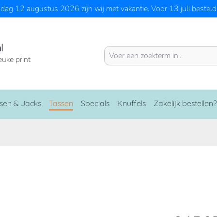
ag 12 augustus 2026 zijn wij met vakantie. Voor 13 juli besteld 
l
euke print
sen & Jacks
Tassen
Specials
Knuffels
Zakelijk bestellen?