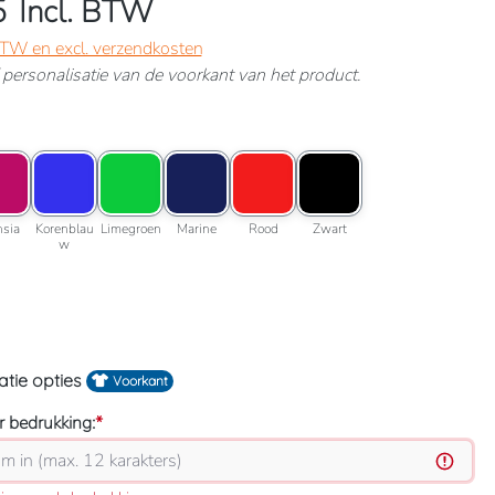
5
Incl. BTW
 BTW en excl. verzendkosten
ef personalisatie van de voorkant van het product.
lessengroen
roptie: Fuchsia
Kleuroptie: Korenblauw
Kleuroptie: Limegroen
Kleuroptie: Marine
Kleuroptie: Rood
Kleuroptie: Zwart
roen
Fuchsia
Korenblauw
Limegroen
Marine
Rood
Zwart
hsia
Korenblau
Limegroen
Marine
Rood
Zwart
w
 maat
atie opties
Voorkant
 bedrukking:
*