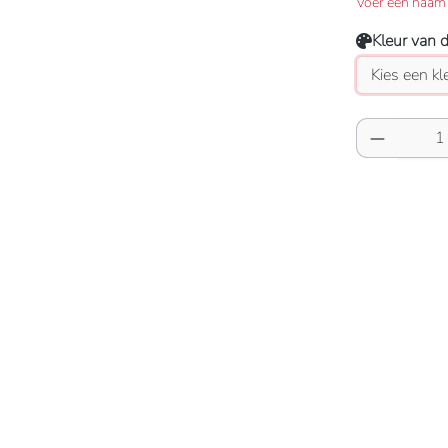
Voer een naam 
Kleur van 
Producth