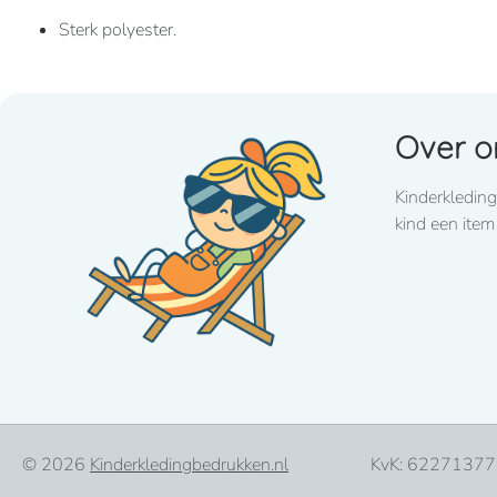
Sterk polyester.
Handig en gemakkelijk te vervoeren.
Over o
390 grams / polyester
Kinderkleding
Gewatteerde achterkant, aanpasbare gewatteerde schouder
kind een item
© 2026
Kinderkledingbedrukken.nl
KvK: 62271377