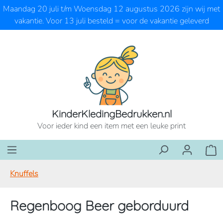
Maandag 20 juli t/m Woensdag 12 augustus 2026 zijn wij met
Ga naar de hoofdinhoud
vakantie. Voor 13 juli besteld = voor de vakantie geleverd
KinderKledingBedrukken.nl
Voor ieder kind een item met een leuke print
Wink
Knuffels
Regenboog Beer geborduurd