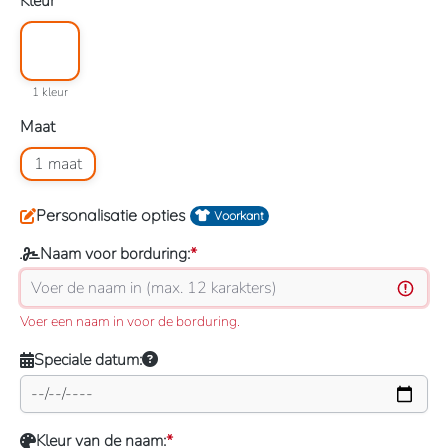
Selecteer
Kleur
Kleuroptie: 1 kleur
1 kleur
1 kleur
Selecteer
Maat
Maatoptie: 1 maat
1 maat
Personalisatie opties
Voorkant
Naam voor borduring:
*
Voer een naam in voor de borduring.
Speciale datum:
Kleur van de naam:
*