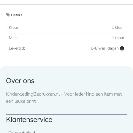
speelgoed.
Details
Pluche 100%polyester Opgenaaide ogen en mond in een
contrasterende kleur. Crèmekleurig paneel op buik en
Kleur
1 kleur
poten.Hoogte 42 cm. Voldoet aan de Europese norm
Maat
1 maat
EN71 voor veilig speelgoed. Geschikt voor alle leeftijden.
Levertijd:
6-8 werkdagen
Over ons
KinderkledingBedrukken.nl - Voor ieder kind een item met
een leuke print!
Klantenservice