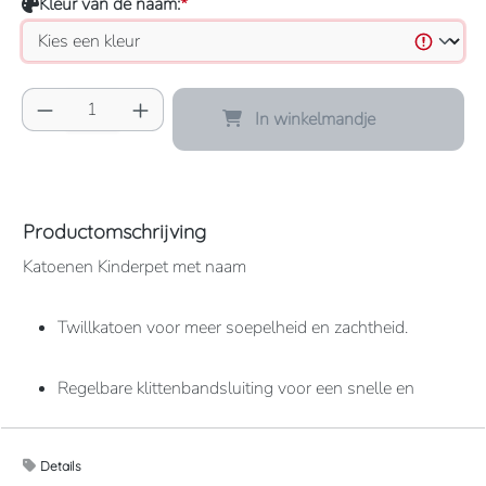
Kleur van de naam:
*
Producthoeveelheid: Voer de gewenste hoeve
In winkelmandje
Productomschrijving
Katoenen Kinderpet met naam
Twillkatoen voor meer soepelheid en zachtheid.
Regelbare klittenbandsluiting voor een snelle en
handige aanpassing.
Details
Hoofdomtrek: 53 cm.