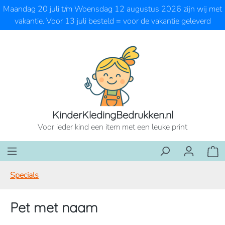
Maandag 20 juli t/m Woensdag 12 augustus 2026 zijn wij met
Ga naar de hoofdinhoud
vakantie. Voor 13 juli besteld = voor de vakantie geleverd
KinderKledingBedrukken.nl
Voor ieder kind een item met een leuke print
Wink
Specials
Pet met naam