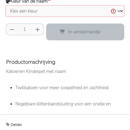
Kleur van de naam:
*
Producthoeveelheid: Voer de gewenste hoeve
In winkelmandje
Productomschrijving
Katoenen Kinderpet met naam
Twillkatoen voor meer soepelheid en zachtheid.
Regelbare klittenbandsluiting voor een snelle en
handige aanpassing.
Details
Hoofdomtrek: 53 cm.