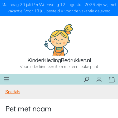
Maandag 20 juli t/m Woensdag 12 augustus 2026 zijn wij met
Ga naar de hoofdinhoud
vakantie. Voor 13 juli besteld = voor de vakantie geleverd
KinderKledingBedrukken.nl
Voor ieder kind een item met een leuke print
Wink
Specials
Pet met naam