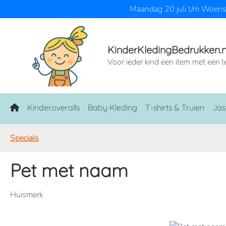
Maandag 20 juli t/m Woensd
naar de hoofdinhoud
Ga naar de zoekopdracht
Ga naar de hoofdnavigatie
KinderKledingBedrukken.n
Voor ieder kind een item met een l
Home
Kinderoveralls
Baby Kleding
T-shirts & Truien
Jas
Specials
Pet met naam
Huismerk