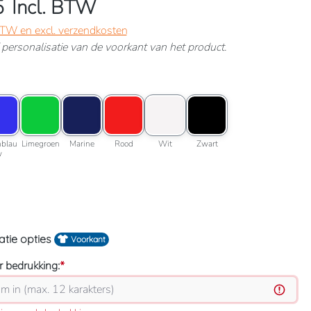
5
Incl. BTW
 BTW en excl. verzendkosten
ef personalisatie van de voorkant van het product.
uchsia
roptie: Korenblauw
Kleuroptie: Limegroen
Kleuroptie: Marine
Kleuroptie: Rood
Kleuroptie: Wit
Kleuroptie: Zwart
Korenblauw
Limegroen
Marine
Rood
Wit
Zwart
nblau
Limegroen
Marine
Rood
Wit
Zwart
w
 maat
atie opties
Voorkant
 bedrukking:
*