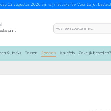
ag 12 augustus 2026 zijn wij met vakantie. Voor 13 juli besteld 
l
euke print
sen & Jacks
Tassen
Specials
Knuffels
Zakelijk bestellen?