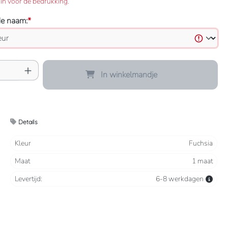
in voor de bedrukking.
de naam:
*
oeveelheid: Voer de gewenste hoeveelheid 
In winkelmandje
Details
Kleur
Fuchsia
Maat
1 maat
Levertijd:
6-8 werkdagen