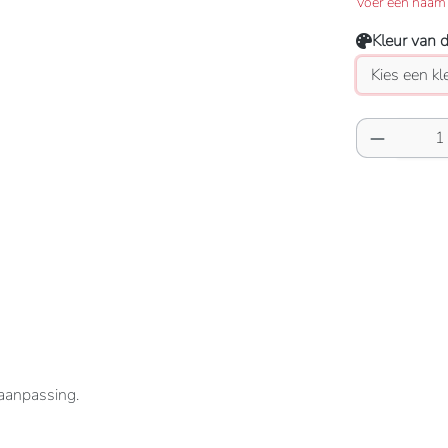
Voer een naam 
Kleur van 
Producth
 aanpassing.