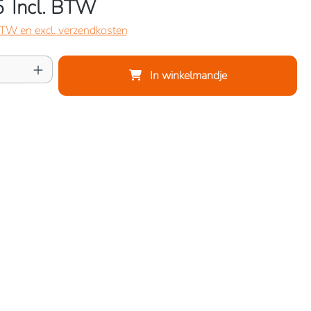
5
Incl. BTW
 BTW en excl. verzendkosten
oeveelheid: Voer de gewenste hoeveelheid 
In winkelmandje