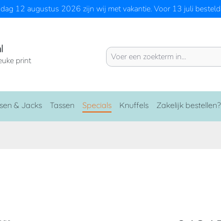
ag 12 augustus 2026 zijn wij met vakantie. Voor 13 juli besteld 
l
euke print
sen & Jacks
Tassen
Specials
Knuffels
Zakelijk bestellen?