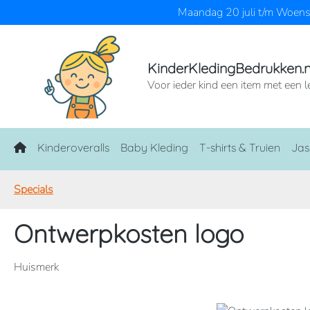
Maandag 20 juli t/m Woensd
naar de hoofdinhoud
Ga naar de zoekopdracht
Ga naar de hoofdnavigatie
KinderKledingBedrukken.n
Voor ieder kind een item met een l
Home
Kinderoveralls
Baby Kleding
T-shirts & Truien
Jas
Specials
Ontwerpkosten logo
Huismerk