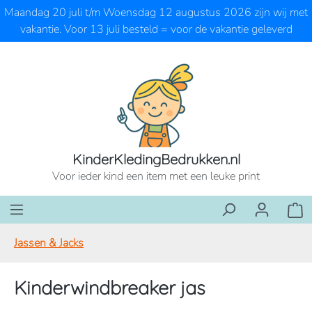
Maandag 20 juli t/m Woensdag 12 augustus 2026 zijn wij met
Ga naar de hoofdinhoud
vakantie. Voor 13 juli besteld = voor de vakantie geleverd
KinderKledingBedrukken.nl
Voor ieder kind een item met een leuke print
Wink
Jassen & Jacks
Kinderwindbreaker jas