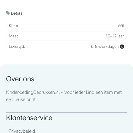
Handig en opvouwbaar dankzij het K-WAY® systeem.
Details
100% polyester Toon op toon ritssluiting. Capuchon
Kleur
Wit
in de kraag met klittenbandsluiting. 2 voorzakken met
Maat
10-12 jaar
ritssluiting. Elastische mouwuiteinden. Opvouwbaar
volgens het K-Way® systeem.
Levertijd:
6-8 werkdagen
70 grams
Over ons
KinderkledingBedrukken.nl - Voor ieder kind een item met
een leuke print!
Klantenservice
Privacybeleid