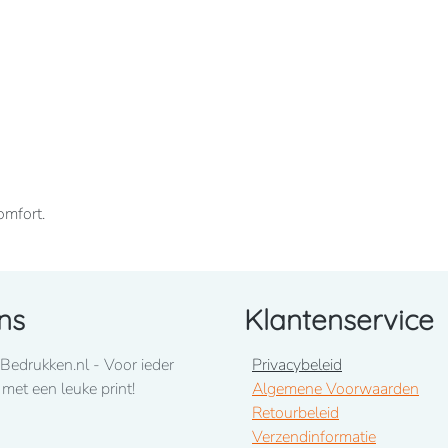
omfort.
ns
Klantenservice
innenkant. Ingezette mouwen. Gevoerde capuchon.
e onderkant.
Bedrukken.nl - Voor ieder
Privacybeleid
 met een leuke print!
Algemene Voorwaarden
Retourbeleid
Verzendinformatie