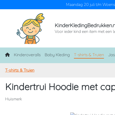
Maandag 20 juli t/m Woensd
naar de hoofdinhoud
Ga naar de zoekopdracht
Ga naar de hoofdnavigatie
KinderKledingBedrukken.n
Voor ieder kind een item met een l
Home
Kinderoveralls
Baby Kleding
T-shirts & Truien
Jas
T-shirts & Truien
Kindertrui Hoodie met ca
Huismerk