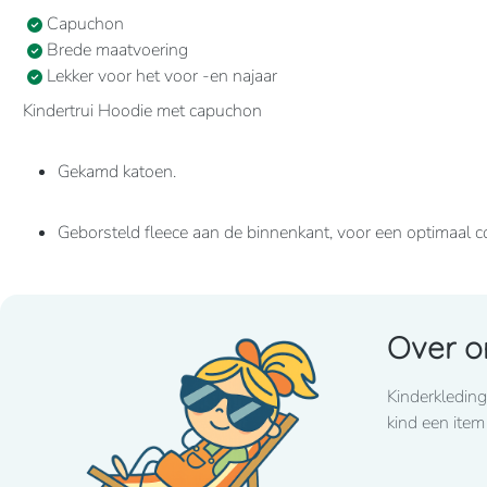
Capuchon
Brede maatvoering
Lekker voor het voor -en najaar
Kindertrui Hoodie met capuchon
Gekamd katoen.
Geborsteld fleece aan de binnenkant, voor een optimaal c
Casual en ideaal voor dagelijks gebruik.
Over o
80% katoen / 20% polyester Geborsteld fleece aan de b
Kangoeroezakken. Ribboord aan mouwuiteinden en aan d
Kinderkleding
kind een item
280grams