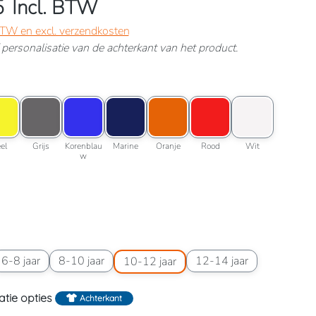
5
Incl. BTW
 BTW en excl. verzendkosten
ef personalisatie van de achterkant van het product.
lessengroen
roptie: Geel
Kleuroptie: Grijs
Kleuroptie: Korenblauw
Kleuroptie: Marine
Kleuroptie: Oranje
Kleuroptie: Rood
Kleuroptie: Wit
roen
Geel
Grijs
Korenblauw
Marine
Oranje
Rood
Wit
el
Grijs
Korenblau
Marine
Oranje
Rood
Wit
w
wart
6 jaar
aatoptie: 6-8 jaar
Maatoptie: 8-10 jaar
Maatoptie: 10-12 jaar
Maatoptie: 12-14 jaar
6-8 jaar
8-10 jaar
12-14 jaar
10-12 jaar
atie opties
Achterkant