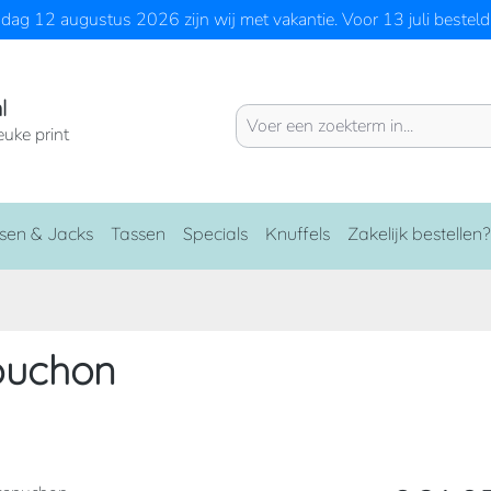
ag 12 augustus 2026 zijn wij met vakantie. Voor 13 juli besteld 
l
euke print
sen & Jacks
Tassen
Specials
Knuffels
Zakelijk bestellen?
puchon