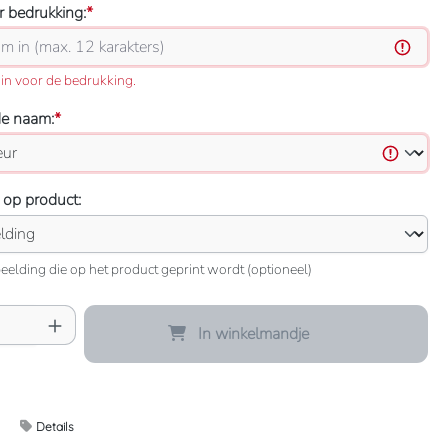
 bedrukking:
*
in voor de bedrukking.
de naam:
*
 op product:
eelding die op het product geprint wordt (optioneel)
oeveelheid: Voer de gewenste hoeveelheid 
In winkelmandje
Details