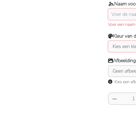
Naam voor
Voer een naam 
Kleur van 
Afbeelding
Kies een afb
Producth