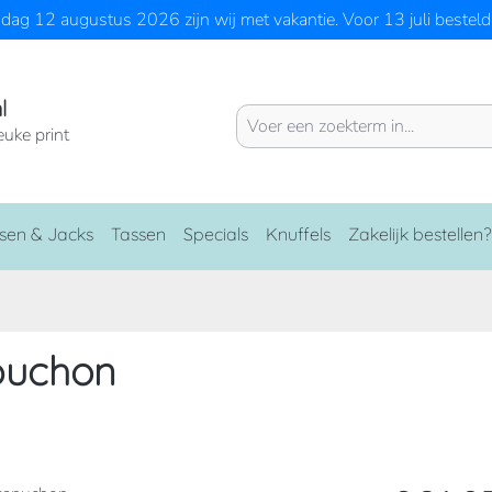
ag 12 augustus 2026 zijn wij met vakantie. Voor 13 juli besteld 
l
euke print
sen & Jacks
Tassen
Specials
Knuffels
Zakelijk bestellen?
puchon