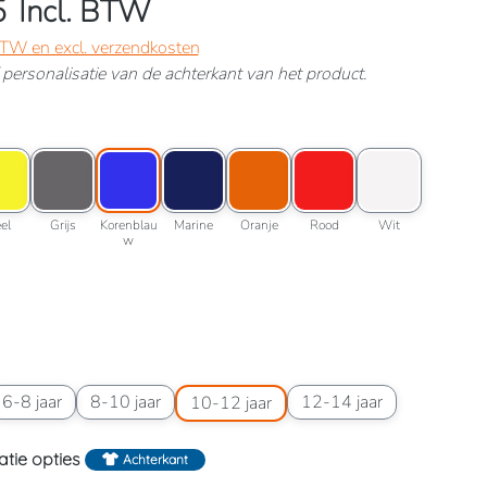
5
Incl. BTW
 BTW en excl. verzendkosten
ef personalisatie van de achterkant van het product.
lessengroen
roptie: Geel
Kleuroptie: Grijs
Kleuroptie: Korenblauw
Kleuroptie: Marine
Kleuroptie: Oranje
Kleuroptie: Rood
Kleuroptie: Wit
roen
Geel
Grijs
Korenblauw
Marine
Oranje
Rood
Wit
el
Grijs
Korenblau
Marine
Oranje
Rood
Wit
w
wart
6 jaar
aatoptie: 6-8 jaar
Maatoptie: 8-10 jaar
Maatoptie: 10-12 jaar
Maatoptie: 12-14 jaar
6-8 jaar
8-10 jaar
12-14 jaar
10-12 jaar
atie opties
Achterkant