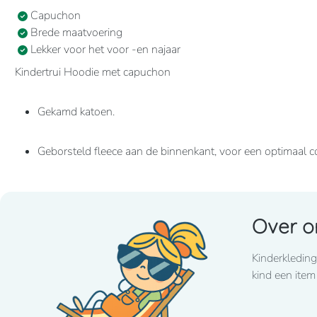
Capuchon
Brede maatvoering
Lekker voor het voor -en najaar
Kindertrui Hoodie met capuchon
Gekamd katoen.
Geborsteld fleece aan de binnenkant, voor een optimaal c
Casual en ideaal voor dagelijks gebruik.
Over o
80% katoen / 20% polyester Geborsteld fleece aan de b
Kangoeroezakken. Ribboord aan mouwuiteinden en aan d
Kinderkleding
kind een item
280grams