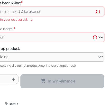
 bedrukking:
*
in voor de bedrukking.
de naam:
*
 op product:
eelding die op het product geprint wordt (optioneel)
oeveelheid: Voer de gewenste hoeveelheid 
In winkelmandje
Details