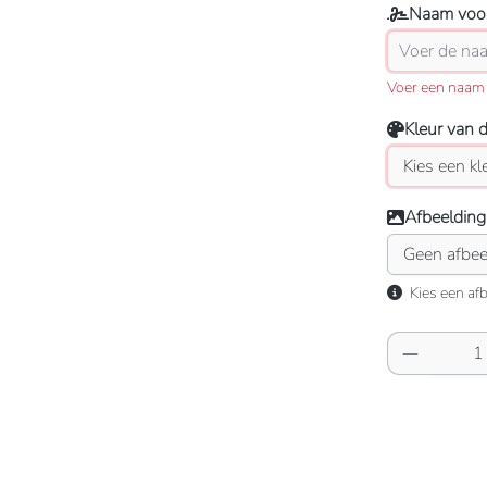
Naam voor
Voer een naam 
Kleur van 
Afbeelding
Kies een afb
Producth