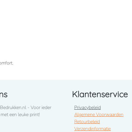
omfort.
ns
Klantenservice
innenkant. Ingezette mouwen. Gevoerde capuchon.
e onderkant.
Bedrukken.nl - Voor ieder
Privacybeleid
 met een leuke print!
Algemene Voorwaarden
Retourbeleid
Verzendinformatie