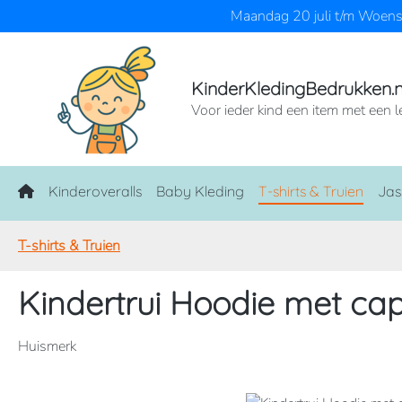
Maandag 20 juli t/m Woensd
naar de hoofdinhoud
Ga naar de zoekopdracht
Ga naar de hoofdnavigatie
KinderKledingBedrukken.n
Voor ieder kind een item met een l
Home
Kinderoveralls
Baby Kleding
T-shirts & Truien
Jas
T-shirts & Truien
Kindertrui Hoodie met ca
Huismerk