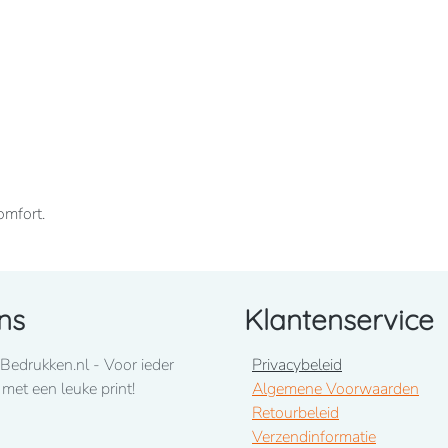
omfort.
ns
Klantenservice
innenkant. Ingezette mouwen. Gevoerde capuchon.
e onderkant.
Bedrukken.nl - Voor ieder
Privacybeleid
 met een leuke print!
Algemene Voorwaarden
Retourbeleid
Verzendinformatie