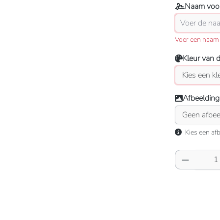
Naam voor
Voer een naam 
Kleur van 
Afbeelding
Kies een afb
Producth