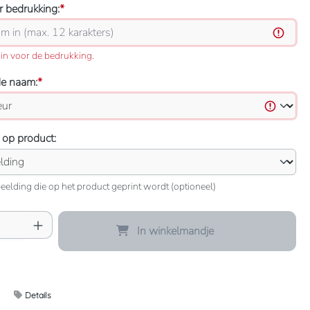
 bedrukking:
*
in voor de bedrukking.
de naam:
*
 op product:
eelding die op het product geprint wordt (optioneel)
oeveelheid: Voer de gewenste hoeveelheid 
In winkelmandje
Details