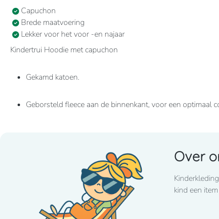
Capuchon
Brede maatvoering
Lekker voor het voor -en najaar
Kindertrui Hoodie met capuchon
Gekamd katoen.
Geborsteld fleece aan de binnenkant, voor een optimaal c
Casual en ideaal voor dagelijks gebruik.
Over o
80% katoen / 20% polyester Geborsteld fleece aan de b
Kangoeroezakken. Ribboord aan mouwuiteinden en aan d
Kinderkleding
kind een item
280grams