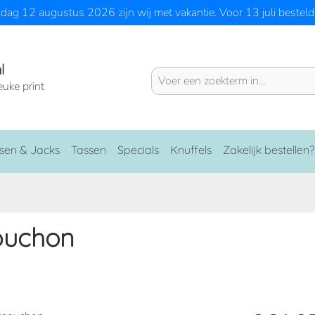
ag 12 augustus 2026 zijn wij met vakantie. Voor 13 juli besteld 
l
euke print
sen & Jacks
Tassen
Specials
Knuffels
Zakelijk bestellen?
puchon