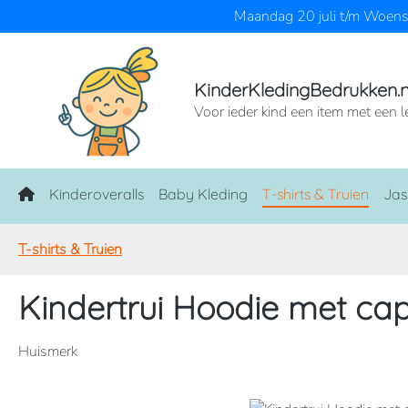
Maandag 20 juli t/m Woensd
naar de hoofdinhoud
Ga naar de zoekopdracht
Ga naar de hoofdnavigatie
KinderKledingBedrukken.n
Voor ieder kind een item met een l
Home
Kinderoveralls
Baby Kleding
T-shirts & Truien
Jas
T-shirts & Truien
Kindertrui Hoodie met ca
Huismerk