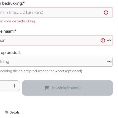
 bedrukking:
*
in voor de bedrukking.
de naam:
*
 op product:
eelding die op het product geprint wordt (optioneel)
oeveelheid: Voer de gewenste hoeveelheid 
In winkelmandje
Details