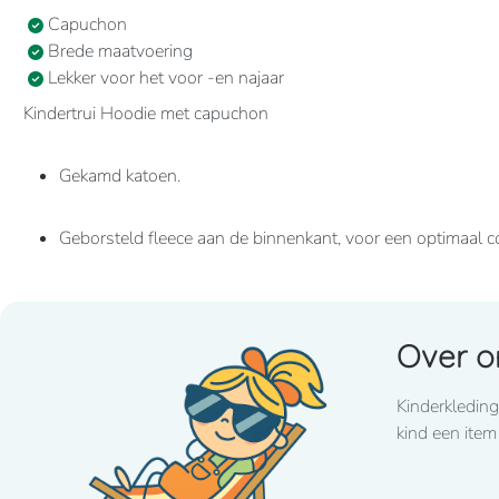
Capuchon
Brede maatvoering
Lekker voor het voor -en najaar
Kindertrui Hoodie met capuchon
Gekamd katoen.
Geborsteld fleece aan de binnenkant, voor een optimaal c
Casual en ideaal voor dagelijks gebruik.
Over o
80% katoen / 20% polyester Geborsteld fleece aan de b
Kangoeroezakken. Ribboord aan mouwuiteinden en aan d
Kinderkleding
kind een item
280grams