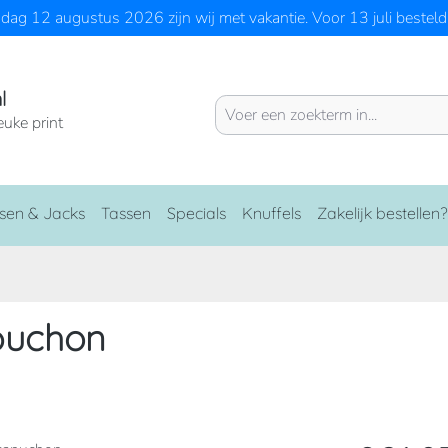
ag 12 augustus 2026 zijn wij met vakantie. Voor 13 juli besteld 
l
euke print
sen & Jacks
Tassen
Specials
Knuffels
Zakelijk bestellen?
puchon