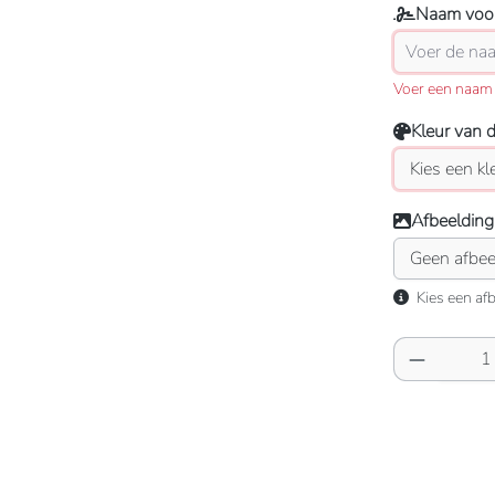
Naam voor
Voer een naam 
Kleur van 
Afbeelding
Kies een afb
Producth