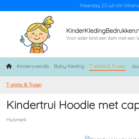
Maandag 20 juli t/m Woensd
naar de hoofdinhoud
Ga naar de zoekopdracht
Ga naar de hoofdnavigatie
KinderKledingBedrukken.n
Voor ieder kind een item met een l
Home
Kinderoveralls
Baby Kleding
T-shirts & Truien
Jas
T-shirts & Truien
Kindertrui Hoodie met ca
Huismerk