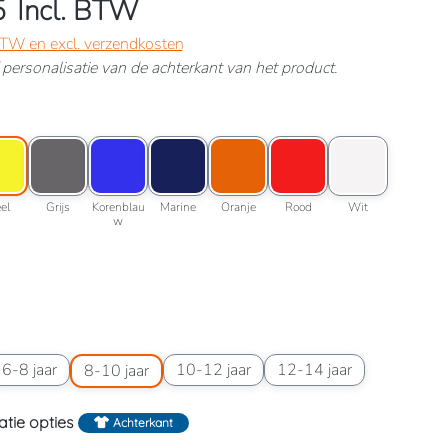
5
Incl. BTW
 BTW en excl. verzendkosten
ef personalisatie van de achterkant van het product.
lessengroen
roptie: Geel
Kleuroptie: Grijs
Kleuroptie: Korenblauw
Kleuroptie: Marine
Kleuroptie: Oranje
Kleuroptie: Rood
Kleuroptie: Wit
roen
Geel
Grijs
Korenblauw
Marine
Oranje
Rood
Wit
el
Grijs
Korenblau
Marine
Oranje
Rood
Wit
w
wart
6 jaar
aatoptie: 6-8 jaar
Maatoptie: 8-10 jaar
Maatoptie: 10-12 jaar
Maatoptie: 12-14 jaar
6-8 jaar
10-12 jaar
12-14 jaar
8-10 jaar
atie opties
Achterkant