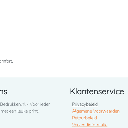
omfort.
ns
Klantenservice
innenkant. Ingezette mouwen. Gevoerde capuchon.
e onderkant.
Bedrukken.nl - Voor ieder
Privacybeleid
 met een leuke print!
Algemene Voorwaarden
Retourbeleid
Verzendinformatie