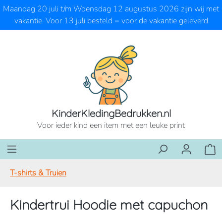
Maandag 20 juli t/m Woensdag 12 augustus 2026 zijn wij met
Ga naar de hoofdinhoud
vakantie. Voor 13 juli besteld = voor de vakantie geleverd
KinderKledingBedrukken.nl
Voor ieder kind een item met een leuke print
Wink
T-shirts & Truien
Kindertrui Hoodie met capuchon