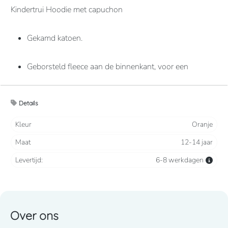
Kindertrui Hoodie met capuchon
Gekamd katoen.
Geborsteld fleece aan de binnenkant, voor een
optimaal comfort.
Details
Casual en ideaal voor dagelijks gebruik.
Kleur
Oranje
80% katoen / 20% polyester Geborsteld fleece aan de
Maat
12-14 jaar
binnenkant. Ingezette mouwen. Gevoerde capuchon.
Kangoeroezakken. Ribboord aan mouwuiteinden en
Levertijd:
6-8 werkdagen
aan de onderkant.
280grams
Over ons