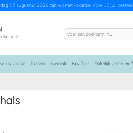
ag 12 augustus 2026 zijn wij met vakantie. Voor 13 juli besteld 
l
euke print
sen & Jacks
Tassen
Specials
Knuffels
Zakelijk bestellen?
hals