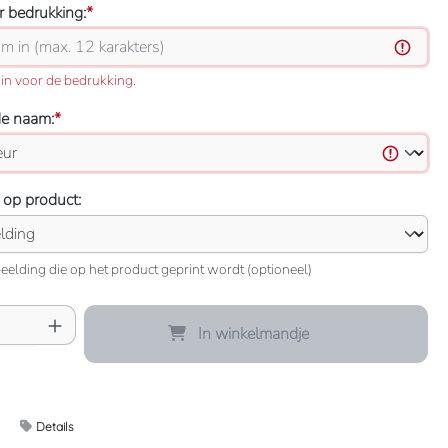
 bedrukking:
*
in voor de bedrukking.
de naam:
*
 op product:
eelding die op het product geprint wordt (optioneel)
oeveelheid: Voer de gewenste hoeveelheid 
In winkelmandje
Details