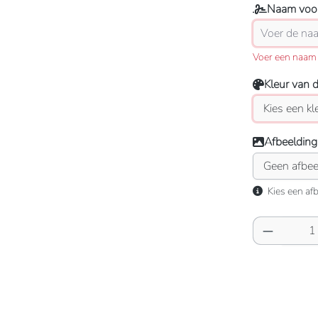
Naam voor
Voer een naam 
Kleur van 
Afbeelding
Kies een afb
Producth