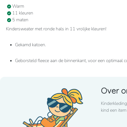
Warm
11 kleuren
5 maten
Kindersweater met ronde hals in 11 vrolijke kleuren!
Gekamd katoen.
Geborsteld fleece aan de binnenkant, voor een optimaal c
Casual en ideaal voor dagelijks gebruik.
Over o
80% katoen / 20% polyester
Kinderkleding
280 grams
kind een item