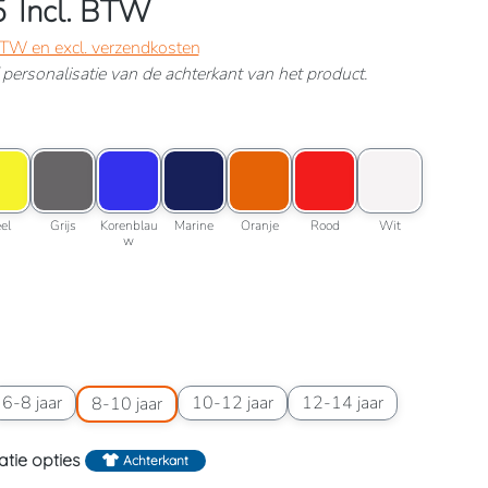
5
Incl. BTW
 BTW en excl. verzendkosten
ef personalisatie van de achterkant van het product.
lessengroen
roptie: Geel
Kleuroptie: Grijs
Kleuroptie: Korenblauw
Kleuroptie: Marine
Kleuroptie: Oranje
Kleuroptie: Rood
Kleuroptie: Wit
roen
Geel
Grijs
Korenblauw
Marine
Oranje
Rood
Wit
el
Grijs
Korenblau
Marine
Oranje
Rood
Wit
w
wart
6 jaar
aatoptie: 6-8 jaar
Maatoptie: 8-10 jaar
Maatoptie: 10-12 jaar
Maatoptie: 12-14 jaar
6-8 jaar
10-12 jaar
12-14 jaar
8-10 jaar
atie opties
Achterkant