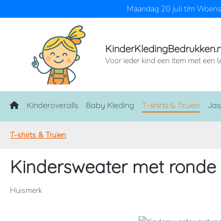
Maandag 20 juli t/m Woensd
naar de hoofdinhoud
Ga naar de zoekopdracht
Ga naar de hoofdnavigatie
KinderKledingBedrukken.n
Voor ieder kind een item met een l
Home
Kinderoveralls
Baby Kleding
T-shirts & Truien
Jas
T-shirts & Truien
Kindersweater met ronde 
Huismerk