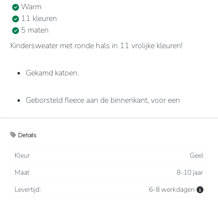
Warm
11 kleuren
5 maten
Kindersweater met ronde hals in 11 vrolijke kleuren!
Gekamd katoen.
Geborsteld fleece aan de binnenkant, voor een
optimaal comfort.
Details
Casual en ideaal voor dagelijks gebruik.
Kleur
Geel
80% katoen / 20% polyester
Maat
8-10 jaar
Levertijd:
6-8 werkdagen
280 grams