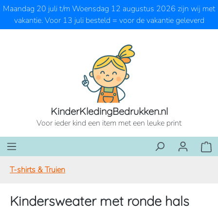
Maandag 20 juli t/m Woensdag 12 augustus 2026 zijn wij met
Ga naar de hoofdinhoud
vakantie. Voor 13 juli besteld = voor de vakantie geleverd
KinderKledingBedrukken.nl
Voor ieder kind een item met een leuke print
Wink
T-shirts & Truien
Kindersweater met ronde hals