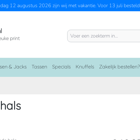
ag 12 augustus 2026 zijn wij met vakantie. Voor 13 juli besteld 
l
euke print
sen & Jacks
Tassen
Specials
Knuffels
Zakelijk bestellen?
hals