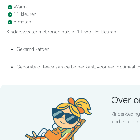
Warm
11 kleuren
5 maten
Kindersweater met ronde hals in 11 vrolijke kleuren!
Gekamd katoen.
Geborsteld fleece aan de binnenkant, voor een optimaal c
Casual en ideaal voor dagelijks gebruik.
Over o
80% katoen / 20% polyester
Kinderkleding
280 grams
kind een item