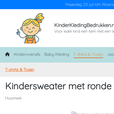
Maandag 20 juli t/m Woensd
naar de hoofdinhoud
Ga naar de zoekopdracht
Ga naar de hoofdnavigatie
KinderKledingBedrukken.n
Voor ieder kind een item met een l
Home
Kinderoveralls
Baby Kleding
T-shirts & Truien
Jas
T-shirts & Truien
Kindersweater met ronde 
Huismerk