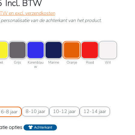
5
Incl. BTW
 BTW en excl. verzendkosten
ef personalisatie van de achterkant van het product.
lessengroen
roptie: Geel
Kleuroptie: Grijs
Kleuroptie: Korenblauw
Kleuroptie: Marine
Kleuroptie: Oranje
Kleuroptie: Rood
Kleuroptie: Wit
roen
Geel
Grijs
Korenblauw
Marine
Oranje
Rood
Wit
el
Grijs
Korenblau
Marine
Oranje
Rood
Wit
w
wart
6 jaar
aatoptie: 6-8 jaar
Maatoptie: 8-10 jaar
Maatoptie: 10-12 jaar
Maatoptie: 12-14 jaar
8-10 jaar
10-12 jaar
12-14 jaar
6-8 jaar
atie opties
Achterkant