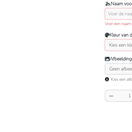
Naam voor
Voer een naam 
Kleur van 
Afbeelding
Kies een afb
Producth