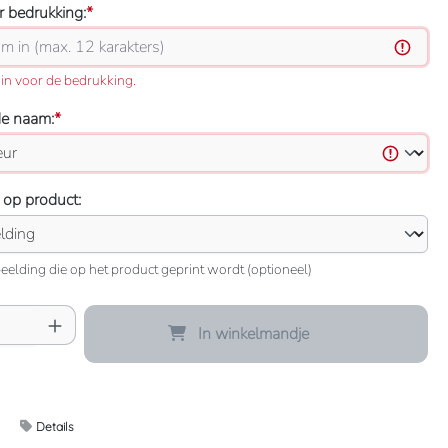
 bedrukking:
*
in voor de bedrukking.
de naam:
*
 op product:
eelding die op het product geprint wordt (optioneel)
oeveelheid: Voer de gewenste hoeveelheid 
In winkelmandje
Details