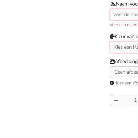
Naam voor
Voer een naam 
Kleur van 
Afbeelding
Kies een afb
Producth