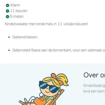
Warm
11 kleuren
5 maten
Kindersweater met ronde hals in 11 vrolijke kleuren!
Gekamd katoen.
Geborsteld fleece aan de binnenkant, voor een optimaal c
Casual en ideaal voor dagelijks gebruik.
Over o
80% katoen / 20% polyester
Kinderkleding
280 grams
kind een item