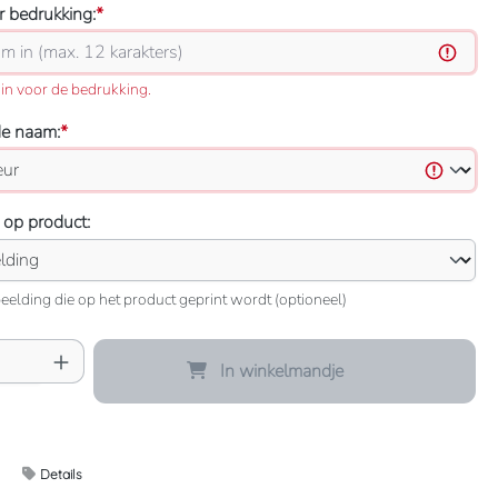
 bedrukking:
*
in voor de bedrukking.
de naam:
*
 op product:
eelding die op het product geprint wordt (optioneel)
oeveelheid: Voer de gewenste hoeveelheid 
In winkelmandje
Details