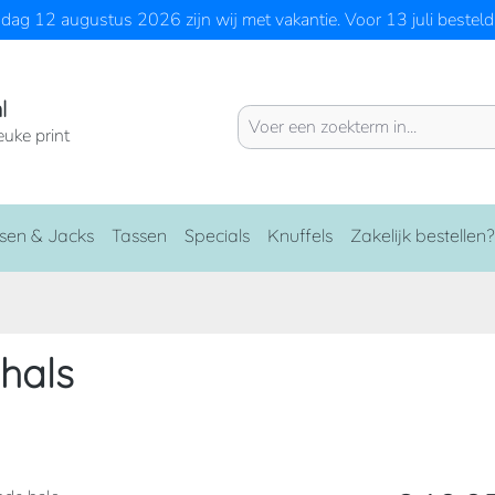
ag 12 augustus 2026 zijn wij met vakantie. Voor 13 juli besteld 
l
euke print
sen & Jacks
Tassen
Specials
Knuffels
Zakelijk bestellen?
hals