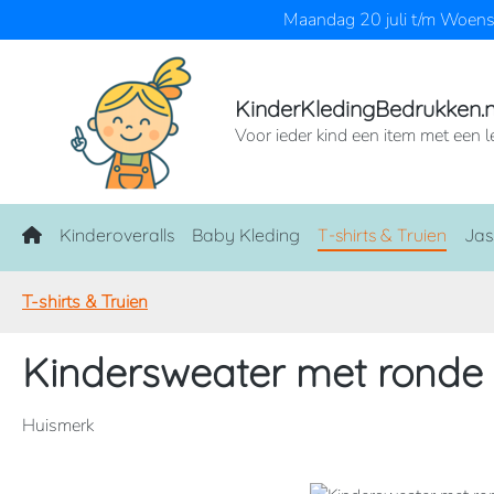
Maandag 20 juli t/m Woensd
naar de hoofdinhoud
Ga naar de zoekopdracht
Ga naar de hoofdnavigatie
KinderKledingBedrukken.n
Voor ieder kind een item met een l
Home
Kinderoveralls
Baby Kleding
T-shirts & Truien
Jas
T-shirts & Truien
Kindersweater met ronde 
Huismerk