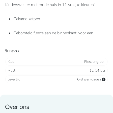
Kindersweater met ronde hals in 11 vrolijke kleuren!
Gekamd katoen.
Geborsteld fleece aan de binnenkant, voor een
optimaal comfort.
Details
Casual en ideaal voor dagelijks gebruik.
Kleur
Flessengroen
80% katoen / 20% polyester
Maat
12-14 jaar
Levertijd:
6-8 werkdagen
280 grams
Over ons