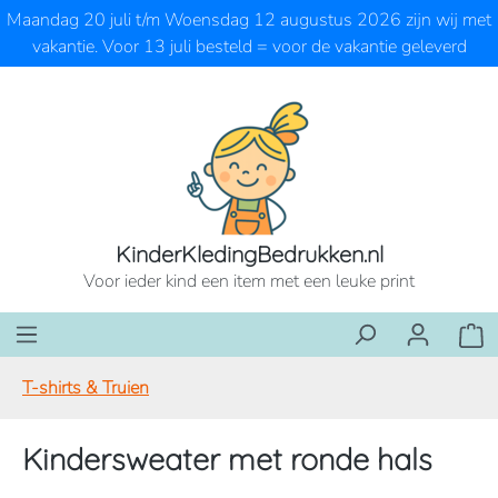
Maandag 20 juli t/m Woensdag 12 augustus 2026 zijn wij met
Ga naar de hoofdinhoud
vakantie. Voor 13 juli besteld = voor de vakantie geleverd
KinderKledingBedrukken.nl
Voor ieder kind een item met een leuke print
Wink
T-shirts & Truien
Kindersweater met ronde hals