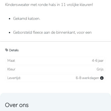
Kindersweater met ronde hals in 11 vrolijke kleuren!
Gekamd katoen.
Geborsteld fleece aan de binnenkant, voor een
optimaal comfort.
Details
Casual en ideaal voor dagelijks gebruik.
Maat
4-6 jaar
80% katoen / 20% polyester
Kleur
Grijs
Levertijd:
6-8 werkdagen
280 grams
Over ons