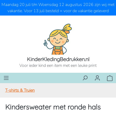
Maandag 20 juli t/m Woensdag 12 augustus 2026 zijn wij met
Ga naar de hoofdinhoud
vakantie. Voor 13 juli besteld = voor de vakantie geleverd
KinderKledingBedrukken.nl
Voor ieder kind een item met een leuke print
Wink
T-shirts & Truien
Kindersweater met ronde hals