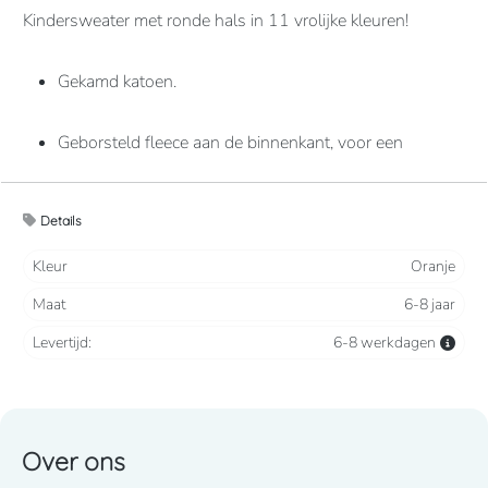
Kindersweater met ronde hals in 11 vrolijke kleuren!
Gekamd katoen.
Geborsteld fleece aan de binnenkant, voor een
optimaal comfort.
Details
Casual en ideaal voor dagelijks gebruik.
Kleur
Oranje
80% katoen / 20% polyester
Maat
6-8 jaar
Levertijd:
6-8 werkdagen
280 grams
Over ons