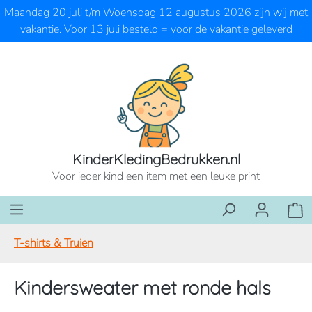
Maandag 20 juli t/m Woensdag 12 augustus 2026 zijn wij met
Ga naar de hoofdinhoud
vakantie. Voor 13 juli besteld = voor de vakantie geleverd
KinderKledingBedrukken.nl
Voor ieder kind een item met een leuke print
Wink
T-shirts & Truien
Kindersweater met ronde hals