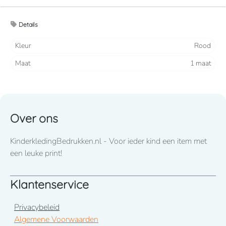
Verstelbaar met metalen sluiting aan de hals. Grote zak aan
Details
de voorkant met 2 vakken
Kleur
Rood
1 maat
Maat
1 maat
Over ons
KinderkledingBedrukken.nl - Voor ieder kind een item met
een leuke print!
Klantenservice
Privacybeleid
Algemene Voorwaarden