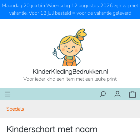
Maandag 20 juli t/m Woensdag 12 augustus 2026 zijn wij met
Ga naar de hoofdinhoud
vakantie. Voor 13 juli besteld = voor de vakantie geleverd
KinderKledingBedrukken.nl
Voor ieder kind een item met een leuke print
Wink
Specials
Kinderschort met naam