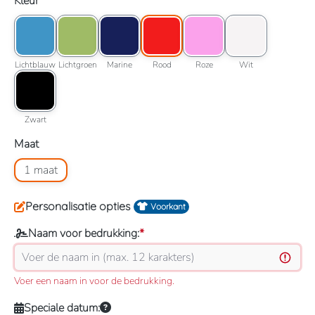
Selecteer
Kleur
Kleuroptie: Lichtblauw
Kleuroptie: Lichtgroen
Kleuroptie: Marine
Kleuroptie: Rood
Kleuroptie: Roze
Kleuroptie: Wit
Lichtblauw
Lichtgroen
Marine
Rood
Roze
Wit
Lichtblauw
Lichtgroen
Marine
Rood
Roze
Wit
Kleuroptie: Zwart
Zwart
Zwart
Selecteer
Maat
Maatoptie: 1 maat
1 maat
Personalisatie opties
Voorkant
Naam voor bedrukking:
*
Voer een naam in voor de bedrukking.
Speciale datum: