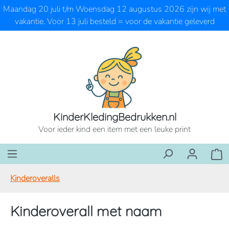
Maandag 20 juli t/m Woensdag 12 augustus 2026 zijn wij met
Ga naar de hoofdinhoud
vakantie. Voor 13 juli besteld = voor de vakantie geleverd
KinderKledingBedrukken.nl
Voor ieder kind een item met een leuke print
Wink
Kinderoveralls
Kinderoverall met naam