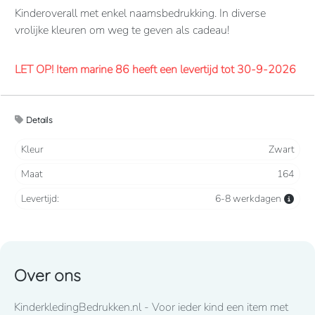
Kinderoverall met enkel naamsbedrukking. In diverse
vrolijke kleuren om weg te geven als cadeau!
LET OP! Item marine 86 heeft een levertijd tot 30-9-2026
Overalls 65% polyester, 35% katoen. 260 grams/m2.
Details
Verdekte 2-weg ritssluiting en elastiek in rug/taille.
2 borstzakken met klep, 2 zijzakken, 2 intasten, achterzak
Kleur
Zwart
en duimstokzak.
Maat
164
Levertijd
8-10 werkdagen
mits voorradig bij de fabrikant
Levertijd:
6-8 werkdagen
Lettertype wat standaard wordt toegepast: CooperBlack
Over ons
Voor spoed levering dient u altijd telefonisch contact met
KinderkledingBedrukken.nl - Voor ieder kind een item met
ons op te nemen! 050-2053307