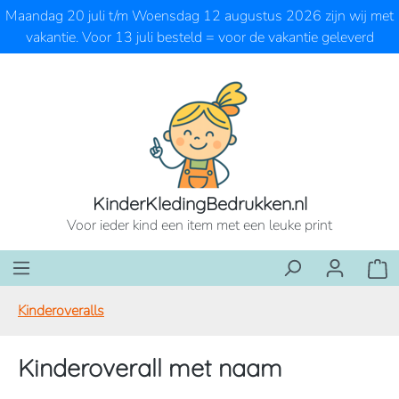
Maandag 20 juli t/m Woensdag 12 augustus 2026 zijn wij met
Ga naar de hoofdinhoud
vakantie. Voor 13 juli besteld = voor de vakantie geleverd
KinderKledingBedrukken.nl
Voor ieder kind een item met een leuke print
Wink
Kinderoveralls
Kinderoverall met naam