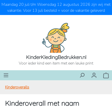
Maandag 20 juli t/m Woensdag 12 augustus 2026 zijn wij met
Ga naar de hoofdinhoud
vakantie. Voor 13 juli besteld = voor de vakantie geleverd
KinderKledingBedrukken.nl
Voor ieder kind een item met een leuke print
Wink
Kinderoveralls
Kinderoverall met naam