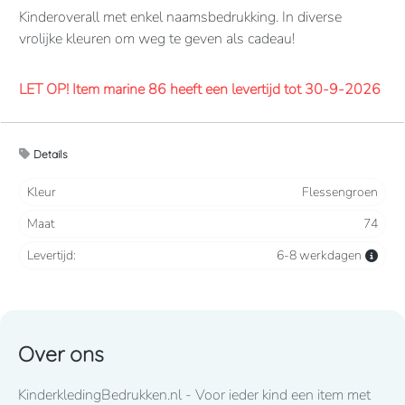
Kinderoverall met enkel naamsbedrukking. In diverse
vrolijke kleuren om weg te geven als cadeau!
LET OP! Item marine 86 heeft een levertijd tot 30-9-2026
Overalls 65% polyester, 35% katoen. 260 grams/m2.
Details
Verdekte 2-weg ritssluiting en elastiek in rug/taille.
2 borstzakken met klep, 2 zijzakken, 2 intasten, achterzak
Kleur
Flessengroen
en duimstokzak.
Maat
74
Levertijd
8-10 werkdagen
mits voorradig bij de fabrikant
Levertijd:
6-8 werkdagen
Lettertype wat standaard wordt toegepast: CooperBlack
Over ons
Voor spoed levering dient u altijd telefonisch contact met
KinderkledingBedrukken.nl - Voor ieder kind een item met
ons op te nemen! 050-2053307