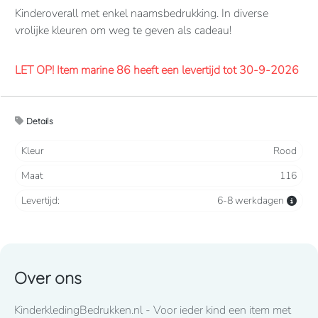
Kinderoverall met enkel naamsbedrukking. In diverse
vrolijke kleuren om weg te geven als cadeau!
LET OP! Item marine 86 heeft een levertijd tot 30-9-2026
Overalls 65% polyester, 35% katoen. 260 grams/m2.
Details
Verdekte 2-weg ritssluiting en elastiek in rug/taille.
2 borstzakken met klep, 2 zijzakken, 2 intasten, achterzak
Kleur
Rood
en duimstokzak.
Maat
116
Levertijd
8-10 werkdagen
mits voorradig bij de fabrikant
Levertijd:
6-8 werkdagen
Lettertype wat standaard wordt toegepast: CooperBlack
Over ons
Voor spoed levering dient u altijd telefonisch contact met
KinderkledingBedrukken.nl - Voor ieder kind een item met
ons op te nemen! 050-2053307