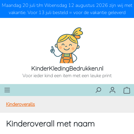
Maandag 20 juli t/m Woensdag 12 augustus 2026 zijn wij met
Ga naar de hoofdinhoud
vakantie. Voor 13 juli besteld = voor de vakantie geleverd
KinderKledingBedrukken.nl
Voor ieder kind een item met een leuke print
Wink
Kinderoveralls
Kinderoverall met naam