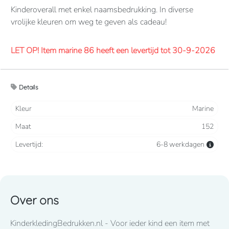
Kinderoverall met enkel naamsbedrukking. In diverse
vrolijke kleuren om weg te geven als cadeau!
LET OP! Item marine 86 heeft een levertijd tot 30-9-2026
Overalls 65% polyester, 35% katoen. 260 grams/m2.
Details
Verdekte 2-weg ritssluiting en elastiek in rug/taille.
2 borstzakken met klep, 2 zijzakken, 2 intasten, achterzak
Kleur
Marine
en duimstokzak.
Maat
152
Levertijd
8-10 werkdagen
mits voorradig bij de fabrikant
Levertijd:
6-8 werkdagen
Lettertype wat standaard wordt toegepast: CooperBlack
Over ons
Voor spoed levering dient u altijd telefonisch contact met
KinderkledingBedrukken.nl - Voor ieder kind een item met
ons op te nemen! 050-2053307