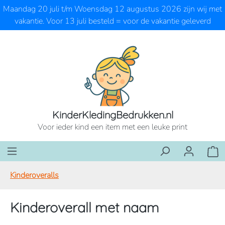
Maandag 20 juli t/m Woensdag 12 augustus 2026 zijn wij met
Ga naar de hoofdinhoud
vakantie. Voor 13 juli besteld = voor de vakantie geleverd
KinderKledingBedrukken.nl
Voor ieder kind een item met een leuke print
Wink
Kinderoveralls
Kinderoverall met naam