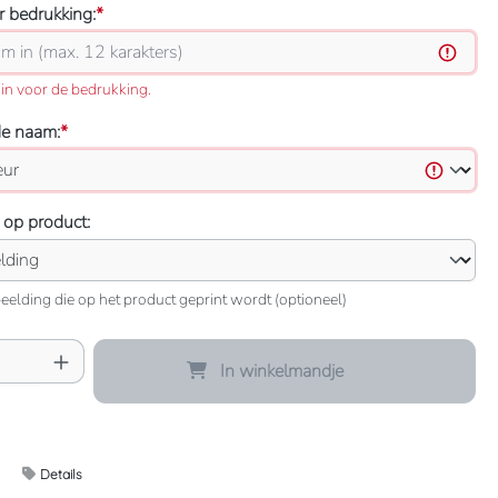
 bedrukking:
*
in voor de bedrukking.
de naam:
*
 op product:
eelding die op het product geprint wordt (optioneel)
oeveelheid: Voer de gewenste hoeveelheid 
In winkelmandje
Details