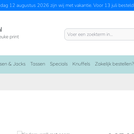
ag 12 augustus 2026 zijn wij met vakantie. Voor 13 juli besteld 
l
euke print
sen & Jacks
Tassen
Specials
Knuffels
Zakelijk bestellen?