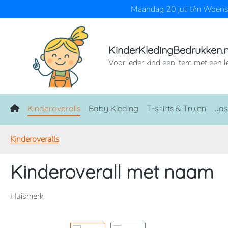
Maandag 20 juli t/m Woensd
naar de hoofdinhoud
Ga naar de zoekopdracht
Ga naar de hoofdnavigatie
KinderKledingBedrukken.n
Voor ieder kind een item met een l
Home
Kinderoveralls
Baby Kleding
T-shirts & Truien
Jas
Kinderoveralls
Kinderoverall met naam
Huismerk