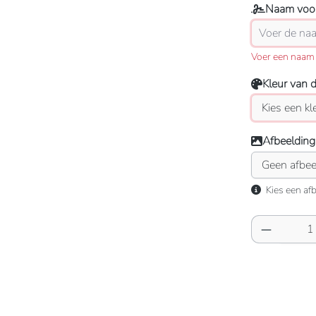
Naam voor
Voer een naam 
Kleur van 
Afbeelding
Kies een afb
Producth