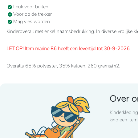
Leuk voor buiten
Voor op de trekker
Mag vies worden
Kinderoverall met enkel naamsbedrukking. In diverse vrolijke 
LET OP! Item marine 86 heeft een levertijd tot 30-9-2026
Overalls 65% polyester, 35% katoen. 260 grams/m2.
Verdekte 2-weg ritssluiting en elastiek in rug/taille.
2 borstzakken met klep, 2 zijzakken, 2 intasten, achterzak en d
Over o
Levertijd
8-10 werkdagen
mits voorradig bij de fabrikant
Kinderkleding
Lettertype wat standaard wordt toegepast: CooperBlack
kind een item