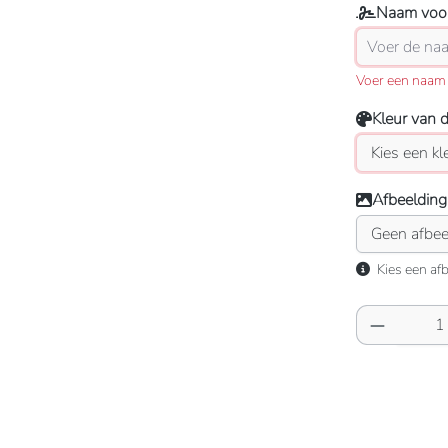
Naam voor
Voer een naam 
Kleur van 
Afbeelding
Kies een afb
Producth