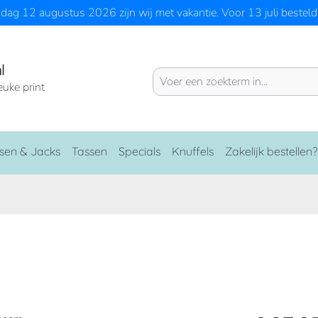
ag 12 augustus 2026 zijn wij met vakantie. Voor 13 juli besteld 
l
euke print
sen & Jacks
Tassen
Specials
Knuffels
Zakelijk bestellen?