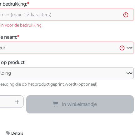
 bedrukking:
*
in voor de bedrukking.
de naam:
*
 op product:
eelding die op het product geprint wordt (optioneel)
oeveelheid: Voer de gewenste hoeveelheid 
In winkelmandje
Details