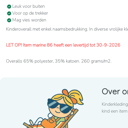
Leuk voor buiten
Voor op de trekker
Mag vies worden
Kinderoverall met enkel naamsbedrukking. In diverse vrolijke 
LET OP! Item marine 86 heeft een levertijd tot 30-9-2026
Overalls 65% polyester, 35% katoen. 260 grams/m2.
Verdekte 2-weg ritssluiting en elastiek in rug/taille.
2 borstzakken met klep, 2 zijzakken, 2 intasten, achterzak en d
Over o
Levertijd
8-10 werkdagen
mits voorradig bij de fabrikant
Kinderkleding
Lettertype wat standaard wordt toegepast: CooperBlack
kind een item