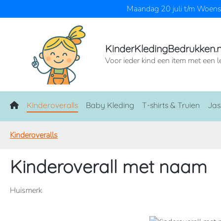
Maandag 20 juli t/m Woensd
naar de hoofdinhoud
Ga naar de zoekopdracht
Ga naar de hoofdnavigatie
KinderKledingBedrukken.n
Voor ieder kind een item met een l
Home
Kinderoveralls
Baby Kleding
T-shirts & Truien
Jas
Kinderoveralls
Kinderoverall met naam
Huismerk