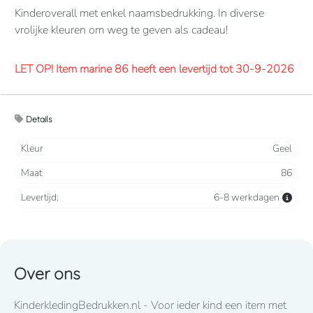
Kinderoverall met enkel naamsbedrukking. In diverse
vrolijke kleuren om weg te geven als cadeau!
LET OP! Item marine 86 heeft een levertijd tot 30-9-2026
Overalls 65% polyester, 35% katoen. 260 grams/m2.
Details
Verdekte 2-weg ritssluiting en elastiek in rug/taille.
2 borstzakken met klep, 2 zijzakken, 2 intasten, achterzak
Kleur
Geel
en duimstokzak.
Maat
86
Levertijd
8-10 werkdagen
mits voorradig bij de fabrikant
Levertijd:
6-8 werkdagen
Lettertype wat standaard wordt toegepast: CooperBlack
Over ons
Voor spoed levering dient u altijd telefonisch contact met
KinderkledingBedrukken.nl - Voor ieder kind een item met
ons op te nemen! 050-2053307