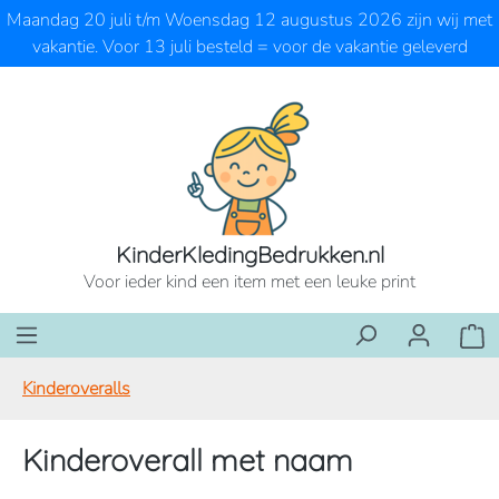
Maandag 20 juli t/m Woensdag 12 augustus 2026 zijn wij met
Ga naar de hoofdinhoud
vakantie. Voor 13 juli besteld = voor de vakantie geleverd
KinderKledingBedrukken.nl
Voor ieder kind een item met een leuke print
Wink
Kinderoveralls
Kinderoverall met naam