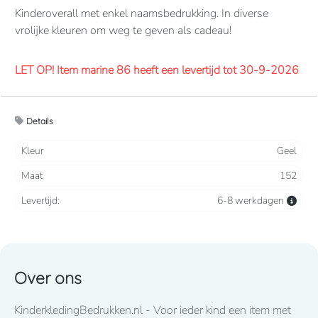
Kinderoverall met enkel naamsbedrukking. In diverse
vrolijke kleuren om weg te geven als cadeau!
LET OP! Item marine 86 heeft een levertijd tot 30-9-2026
Overalls 65% polyester, 35% katoen. 260 grams/m2.
Details
Verdekte 2-weg ritssluiting en elastiek in rug/taille.
2 borstzakken met klep, 2 zijzakken, 2 intasten, achterzak
Kleur
Geel
en duimstokzak.
Maat
152
Levertijd
8-10 werkdagen
mits voorradig bij de fabrikant
Levertijd:
6-8 werkdagen
Lettertype wat standaard wordt toegepast: CooperBlack
Over ons
Voor spoed levering dient u altijd telefonisch contact met
KinderkledingBedrukken.nl - Voor ieder kind een item met
ons op te nemen! 050-2053307