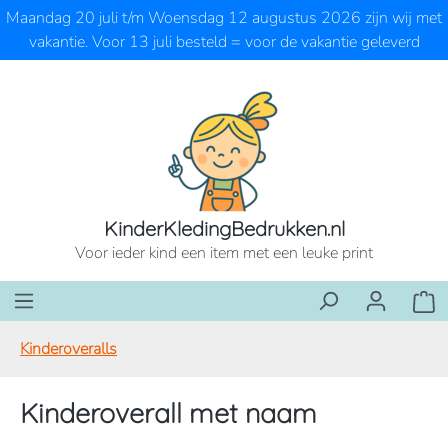
Maandag 20 juli t/m Woensdag 12 augustus 2026 zijn wij met
Ga naar de hoofdinhoud
vakantie. Voor 13 juli besteld = voor de vakantie geleverd
KinderKledingBedrukken.nl
Voor ieder kind een item met een leuke print
Wink
Kinderoveralls
Kinderoverall met naam