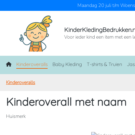
Maandag 20 juli t/m Woensd
naar de hoofdinhoud
Ga naar de zoekopdracht
Ga naar de hoofdnavigatie
KinderKledingBedrukken.n
Voor ieder kind een item met een l
Home
Kinderoveralls
Baby Kleding
T-shirts & Truien
Jas
Kinderoveralls
Kinderoverall met naam
Huismerk