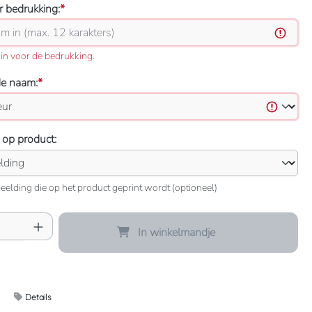
 bedrukking:
*
in voor de bedrukking.
de naam:
*
 op product:
eelding die op het product geprint wordt (optioneel)
oeveelheid: Voer de gewenste hoeveelheid 
In winkelmandje
Details