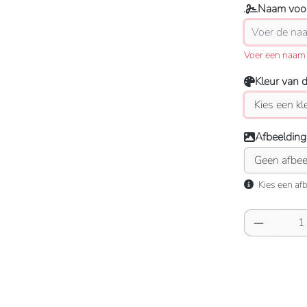
Naam voor
Voer een naam 
Kleur van 
Afbeelding
Kies een afb
Producth