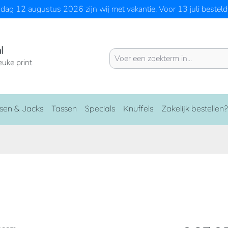
ag 12 augustus 2026 zijn wij met vakantie. Voor 13 juli besteld 
l
euke print
sen & Jacks
Tassen
Specials
Knuffels
Zakelijk bestellen?