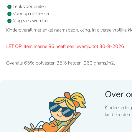
Leuk voor buiten
Voor op de trekker
Mag vies worden
Kinderoverall met enkel naamsbedrukking. In diverse vrolijke 
LET OP! Item marine 86 heeft een levertijd tot 30-9-2026
Overalls 65% polyester, 35% katoen. 260 grams/m2.
Verdekte 2-weg ritssluiting en elastiek in rug/taille.
2 borstzakken met klep, 2 zijzakken, 2 intasten, achterzak en d
Over o
Levertijd
8-10 werkdagen
mits voorradig bij de fabrikant
Kinderkleding
Lettertype wat standaard wordt toegepast: CooperBlack
kind een item