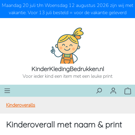
Maandag 20 juli t/m Woensdag 12 augustus 2026 zijn wij met
Ga naar de hoofdinhoud
vakantie. Voor 13 juli besteld = voor de vakantie geleverd
KinderKledingBedrukken.nl
Voor ieder kind een item met een leuke print
Wink
Kinderoveralls
Kinderoverall met naam & print