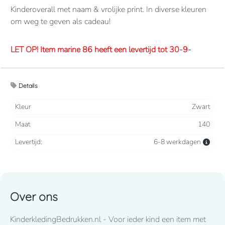
Kinderoverall met naam & vrolijke print. In diverse kleuren
om weg te geven als cadeau!
LET OP! Item marine 86 heeft een levertijd tot 30-9-
2026
Details
Overalls 65% polyester, 35% katoen. 260 grams/m2.
Verdekte 2-weg ritssluiting en elastiek in rug/taille.
Kleur
Zwart
2 borstzakken met klep, 2 zijzakken, 2 intasten, achterzak
Maat
140
en duimstokzak.
Levertijd:
6-8 werkdagen
Lettertype wat standaard wordt toegepast: CooperBlack
Voor spoed levering dient u altijd telefonisch contact met
ons op te nemen! 050-2053307
Over ons
LET OP! Item fuchsia 86 heeft een lange levertijd tot eind
KinderkledingBedrukken.nl - Voor ieder kind een item met