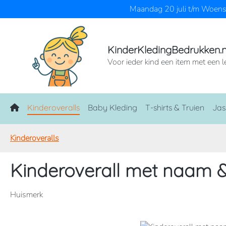
Maandag 20 juli t/m Woensd
naar de hoofdinhoud
Ga naar de zoekopdracht
Ga naar de hoofdnavigatie
KinderKledingBedrukken.n
Voor ieder kind een item met een l
Home
Kinderoveralls
Baby Kleding
T-shirts & Truien
Jas
Kinderoveralls
Kinderoverall met naam &
Huismerk