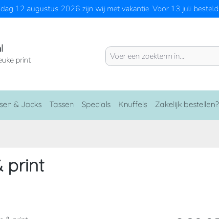
ag 12 augustus 2026 zijn wij met vakantie. Voor 13 juli besteld 
l
euke print
sen & Jacks
Tassen
Specials
Knuffels
Zakelijk bestellen?
 print