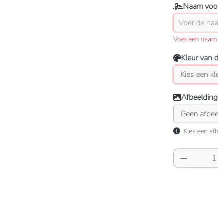
Naam voor
Voer een naam 
Kleur van 
Afbeelding
Kies een afb
Producth