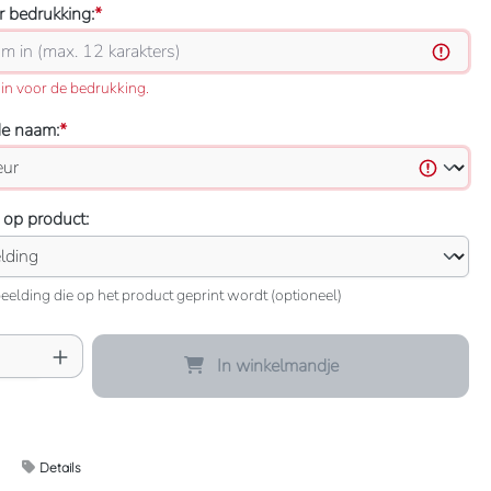
 bedrukking:
*
in voor de bedrukking.
de naam:
*
 op product:
eelding die op het product geprint wordt (optioneel)
oeveelheid: Voer de gewenste hoeveelheid 
In winkelmandje
Details