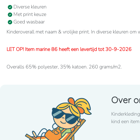
Diverse kleuren
Met print keuze
Goed wasbaar
Kinderoverall met naam & vrolijke print. In diverse kleuren om
LET OP! Item marine 86 heeft een levertijd tot 30-9-2026
Overalls 65% polyester, 35% katoen. 260 grams/m2.
Verdekte 2-weg ritssluiting en elastiek in rug/taille.
2 borstzakken met klep, 2 zijzakken, 2 intasten, achterzak en d
Over o
Lettertype wat standaard wordt toegepast: CooperBlack
Kinderkleding
Voor spoed levering dient u altijd telefonisch contact met 
kind een item
LET OP! Item fuchsia 86 heeft een lange levertijd tot eind jan