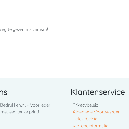
 weg te geven als cadeau!
uimstokzak.
ns
Klantenservice
Bedrukken.nl - Voor ieder
Privacybeleid
ons op te nemen! 050-2053307
 met een leuke print!
Algemene Voorwaarden
Retourbeleid
uari 2026
Verzendinformatie