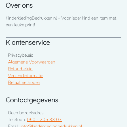
ons op te nemen! 050-2053307
Over ons
LET OP! Item fuchsia 86 heeft een lange levertijd tot eind
KinderkledingBedrukken.nl - Voor ieder kind een item met
januari 2026
een leuke print!
Klantenservice
Privacybeleid
Algemene Voorwaarden
Retourbeleid
Verzendinformatie
Betaalmethoden
Contactgegevens
Geen bezoekadres
Telefoon:
050 - 205 33 07
Email:
info@kinderkledingbedrukken.nl