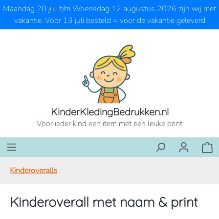
Maandag 20 juli t/m Woensdag 12 augustus 2026 zijn wij met
Ga naar de hoofdinhoud
vakantie. Voor 13 juli besteld = voor de vakantie geleverd
KinderKledingBedrukken.nl
Voor ieder kind een item met een leuke print
Wink
Kinderoveralls
Kinderoverall met naam & print