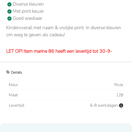
Diverse kleuren
Met print keuze
Goed wasbaar
Kinderoverall met naam & vrolijke print. In diverse kleuren
om weg te geven als cadeau!
LET OP! Item marine 86 heeft een levertijd tot 30-9-
2026
Details
Overalls 65% polyester, 35% katoen. 260 grams/m2.
Verdekte 2-weg ritssluiting en elastiek in rug/taille.
Kleur
Roze
2 borstzakken met klep, 2 zijzakken, 2 intasten, achterzak
Maat
128
en duimstokzak.
Levertijd:
6-8 werkdagen
Lettertype wat standaard wordt toegepast: CooperBlack
Voor spoed levering dient u altijd telefonisch contact met