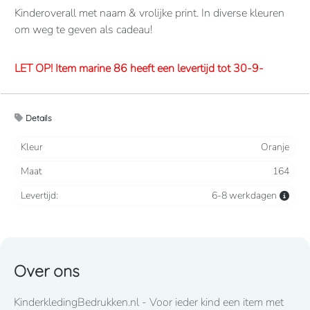
Kinderoverall met naam & vrolijke print. In diverse kleuren
om weg te geven als cadeau!
LET OP! Item marine 86 heeft een levertijd tot 30-9-
2026
Details
Overalls 65% polyester, 35% katoen. 260 grams/m2.
Verdekte 2-weg ritssluiting en elastiek in rug/taille.
Kleur
Oranje
2 borstzakken met klep, 2 zijzakken, 2 intasten, achterzak
Maat
164
en duimstokzak.
Levertijd:
6-8 werkdagen
Lettertype wat standaard wordt toegepast: CooperBlack
Voor spoed levering dient u altijd telefonisch contact met
ons op te nemen! 050-2053307
Over ons
LET OP! Item fuchsia 86 heeft een lange levertijd tot eind
KinderkledingBedrukken.nl - Voor ieder kind een item met