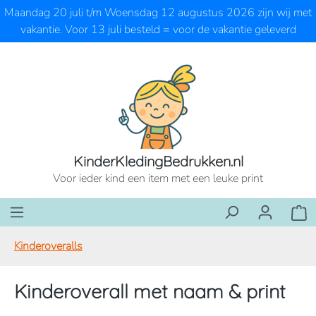
Maandag 20 juli t/m Woensdag 12 augustus 2026 zijn wij met
Ga naar de hoofdinhoud
vakantie. Voor 13 juli besteld = voor de vakantie geleverd
KinderKledingBedrukken.nl
Voor ieder kind een item met een leuke print
Wink
Kinderoveralls
Kinderoverall met naam & print