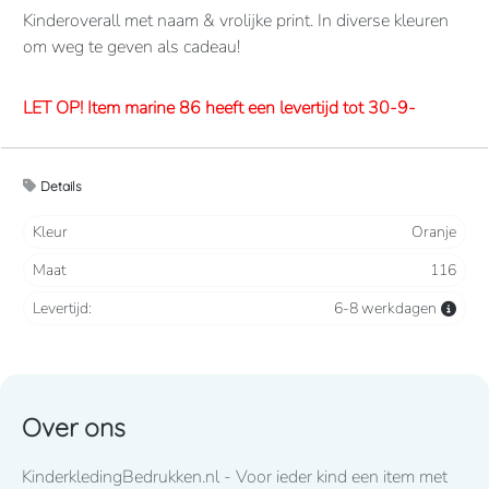
Kinderoverall met naam & vrolijke print. In diverse kleuren
om weg te geven als cadeau!
LET OP! Item marine 86 heeft een levertijd tot 30-9-
2026
Details
Overalls 65% polyester, 35% katoen. 260 grams/m2.
Verdekte 2-weg ritssluiting en elastiek in rug/taille.
Kleur
Oranje
2 borstzakken met klep, 2 zijzakken, 2 intasten, achterzak
Maat
116
en duimstokzak.
Levertijd:
6-8 werkdagen
Lettertype wat standaard wordt toegepast: CooperBlack
Voor spoed levering dient u altijd telefonisch contact met
ons op te nemen! 050-2053307
Over ons
LET OP! Item fuchsia 86 heeft een lange levertijd tot eind
KinderkledingBedrukken.nl - Voor ieder kind een item met