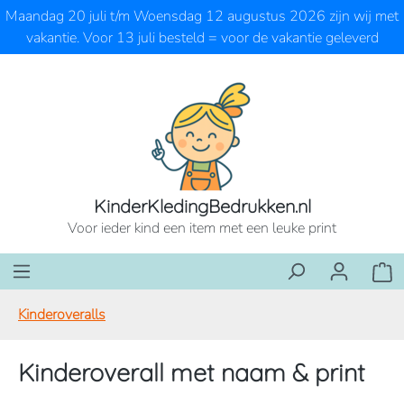
Maandag 20 juli t/m Woensdag 12 augustus 2026 zijn wij met
Ga naar de hoofdinhoud
vakantie. Voor 13 juli besteld = voor de vakantie geleverd
KinderKledingBedrukken.nl
Voor ieder kind een item met een leuke print
Wink
Kinderoveralls
Kinderoverall met naam & print