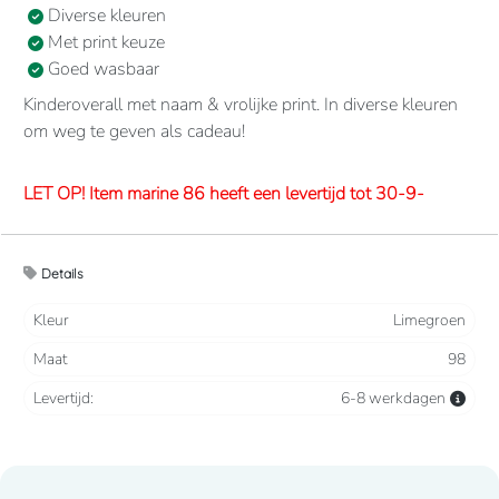
Diverse kleuren
Met print keuze
Goed wasbaar
Kinderoverall met naam & vrolijke print. In diverse kleuren
om weg te geven als cadeau!
LET OP! Item marine 86 heeft een levertijd tot 30-9-
2026
Details
Overalls 65% polyester, 35% katoen. 260 grams/m2.
Verdekte 2-weg ritssluiting en elastiek in rug/taille.
Kleur
Limegroen
2 borstzakken met klep, 2 zijzakken, 2 intasten, achterzak
Maat
98
en duimstokzak.
Levertijd:
6-8 werkdagen
Lettertype wat standaard wordt toegepast: CooperBlack
Voor spoed levering dient u altijd telefonisch contact met