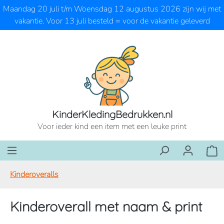
Maandag 20 juli t/m Woensdag 12 augustus 2026 zijn wij met
Ga naar de hoofdinhoud
vakantie. Voor 13 juli besteld = voor de vakantie geleverd
KinderKledingBedrukken.nl
Voor ieder kind een item met een leuke print
Wink
Kinderoveralls
Kinderoverall met naam & print