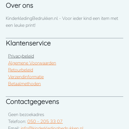
ons op te nemen! 050-2053307
Over ons
LET OP! Item fuchsia 86 heeft een lange levertijd tot eind
KinderkledingBedrukken.nl - Voor ieder kind een item met
januari 2026
een leuke print!
Klantenservice
Privacybeleid
Algemene Voorwaarden
Retourbeleid
Verzendinformatie
Betaalmethoden
Contactgegevens
Geen bezoekadres
Telefoon:
050 - 205 33 07
Email:
info@kinderkledingbedrukken.nl