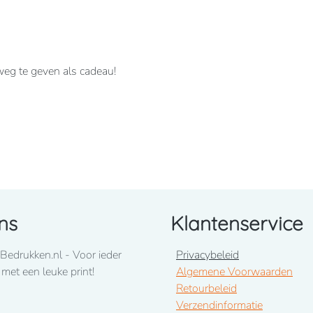
 weg te geven als cadeau!
uimstokzak.
ns
Klantenservice
Bedrukken.nl - Voor ieder
Privacybeleid
ons op te nemen! 050-2053307
 met een leuke print!
Algemene Voorwaarden
Retourbeleid
uari 2026
Verzendinformatie