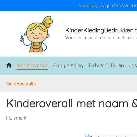
Maandag 20 juli t/m Woensd
naar de hoofdinhoud
Ga naar de zoekopdracht
Ga naar de hoofdnavigatie
KinderKledingBedrukken.n
Voor ieder kind een item met een l
Home
Kinderoveralls
Baby Kleding
T-shirts & Truien
Jas
Kinderoveralls
Kinderoverall met naam &
Huismerk