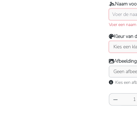
Naam voor
Voer een naam 
Kleur van 
Afbeelding
Kies een afb
Producth