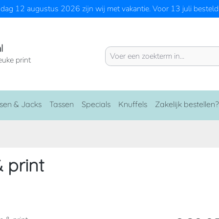
ag 12 augustus 2026 zijn wij met vakantie. Voor 13 juli besteld 
l
euke print
sen & Jacks
Tassen
Specials
Knuffels
Zakelijk bestellen?
 print