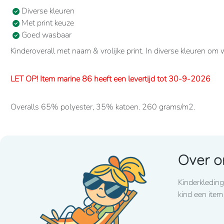
Diverse kleuren
Met print keuze
Goed wasbaar
Kinderoverall met naam & vrolijke print. In diverse kleuren om
LET OP! Item marine 86 heeft een levertijd tot 30-9-2026
Overalls 65% polyester, 35% katoen. 260 grams/m2.
Verdekte 2-weg ritssluiting en elastiek in rug/taille.
2 borstzakken met klep, 2 zijzakken, 2 intasten, achterzak en d
Over o
Lettertype wat standaard wordt toegepast: CooperBlack
Kinderkleding
Voor spoed levering dient u altijd telefonisch contact met 
kind een item
LET OP! Item fuchsia 86 heeft een lange levertijd tot eind jan