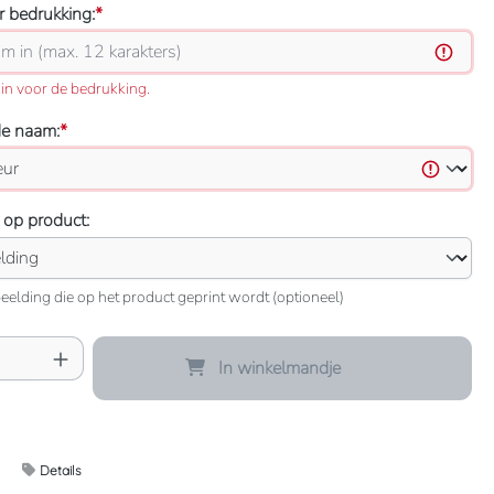
 bedrukking:
*
in voor de bedrukking.
de naam:
*
 op product:
eelding die op het product geprint wordt (optioneel)
oeveelheid: Voer de gewenste hoeveelheid 
In winkelmandje
Details