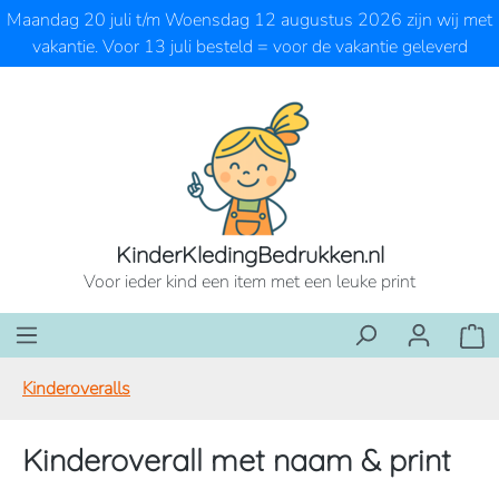
Maandag 20 juli t/m Woensdag 12 augustus 2026 zijn wij met
Ga naar de hoofdinhoud
vakantie. Voor 13 juli besteld = voor de vakantie geleverd
KinderKledingBedrukken.nl
Voor ieder kind een item met een leuke print
Wink
Kinderoveralls
Kinderoverall met naam & print