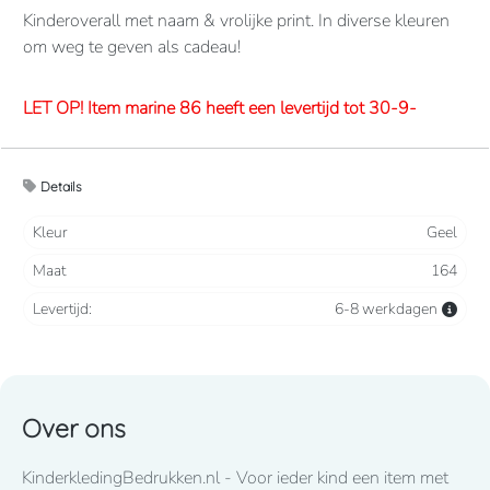
Kinderoverall met naam & vrolijke print. In diverse kleuren
om weg te geven als cadeau!
LET OP! Item marine 86 heeft een levertijd tot 30-9-
2026
Details
Overalls 65% polyester, 35% katoen. 260 grams/m2.
Verdekte 2-weg ritssluiting en elastiek in rug/taille.
Kleur
Geel
2 borstzakken met klep, 2 zijzakken, 2 intasten, achterzak
Maat
164
en duimstokzak.
Levertijd:
6-8 werkdagen
Lettertype wat standaard wordt toegepast: CooperBlack
Voor spoed levering dient u altijd telefonisch contact met
ons op te nemen! 050-2053307
Over ons
LET OP! Item fuchsia 86 heeft een lange levertijd tot eind
KinderkledingBedrukken.nl - Voor ieder kind een item met