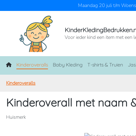
Maandag 20 juli t/m Woensd
naar de hoofdinhoud
Ga naar de zoekopdracht
Ga naar de hoofdnavigatie
KinderKledingBedrukken.n
Voor ieder kind een item met een l
Home
Kinderoveralls
Baby Kleding
T-shirts & Truien
Jas
Kinderoveralls
Kinderoverall met naam &
Huismerk