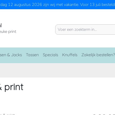
ag 12 augustus 2026 zijn wij met vakantie. Voor 13 juli besteld 
l
euke print
sen & Jacks
Tassen
Specials
Knuffels
Zakelijk bestellen?
 print