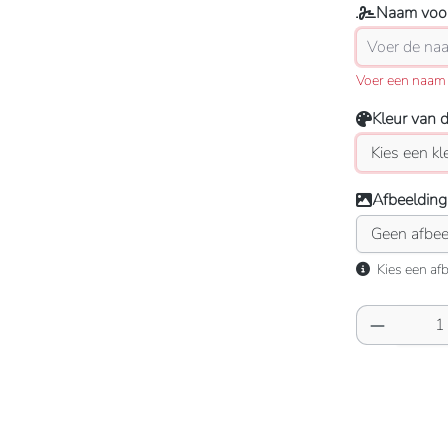
Naam voor
Voer een naam 
Kleur van 
Afbeelding
Kies een afb
Producth