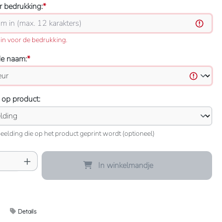
 bedrukking:
*
in voor de bedrukking.
de naam:
*
 op product:
eelding die op het product geprint wordt (optioneel)
oeveelheid: Voer de gewenste hoeveelheid 
In winkelmandje
Details