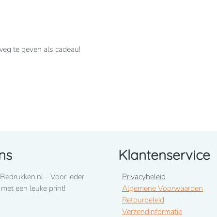
 weg te geven als cadeau!
uimstokzak.
ns
Klantenservice
Bedrukken.nl - Voor ieder
Privacybeleid
ons op te nemen! 050-2053307
 met een leuke print!
Algemene Voorwaarden
Retourbeleid
uari 2026
Verzendinformatie