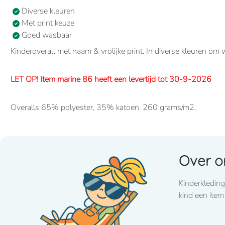
Diverse kleuren
Met print keuze
Goed wasbaar
Kinderoverall met naam & vrolijke print. In diverse kleuren om
LET OP! Item marine 86 heeft een levertijd tot 30-9-2026
Overalls 65% polyester, 35% katoen. 260 grams/m2.
Verdekte 2-weg ritssluiting en elastiek in rug/taille.
2 borstzakken met klep, 2 zijzakken, 2 intasten, achterzak en d
Over o
Lettertype wat standaard wordt toegepast: CooperBlack
Kinderkleding
Voor spoed levering dient u altijd telefonisch contact met 
kind een item
LET OP! Item fuchsia 86 heeft een lange levertijd tot eind jan