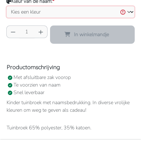
Kleur van de naam:
*
Producthoeveelheid: Voer de gewenste hoeve
In winkelmandje
Productomschrijving
Met afsluitbare zak voorop
Te voorzien van naam
Snel leverbaar
Kinder tuinbroek met naamsbedrukking. In diverse vrolijke
kleuren om weg te geven als cadeau!
Tuinbroek 65% polyester, 35% katoen.
1 grote borstzak met drukknoopsluiting.