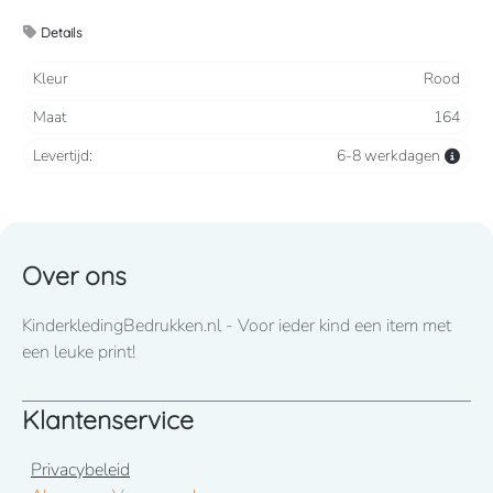
2 steekzakken, 2 intasten, achterzak en duimstokzak
Details
Verkrijgbaar vanaf maat 86 t/m 164
Kleur
Rood
Maat
164
Wij drukken standaard met lettertype CooperBlack
Levertijd:
6-8 werkdagen
Voor spoed levering dient u altijd telefonisch contact met
ons op te nemen! 050-2053307
Over ons
KinderkledingBedrukken.nl - Voor ieder kind een item met
een leuke print!
Klantenservice
Privacybeleid