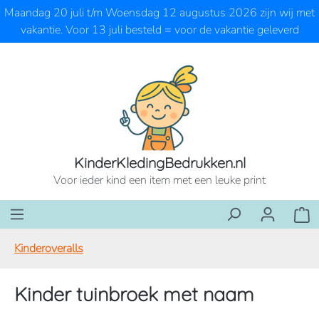
Maandag 20 juli t/m Woensdag 12 augustus 2026 zijn wij met
Ga naar de hoofdinhoud
vakantie. Voor 13 juli besteld = voor de vakantie geleverd
KinderKledingBedrukken.nl
Voor ieder kind een item met een leuke print
Wink
Kinderoveralls
Kinder tuinbroek met naam