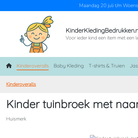
Maandag 20 juli t/m Woensd
naar de hoofdinhoud
Ga naar de zoekopdracht
Ga naar de hoofdnavigatie
KinderKledingBedrukken.n
Voor ieder kind een item met een l
Home
Kinderoveralls
Baby Kleding
T-shirts & Truien
Jas
Kinderoveralls
Kinder tuinbroek met na
Huismerk