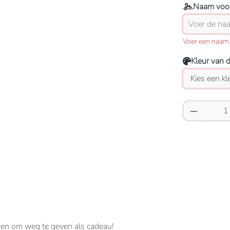
Naam voor
Voer een naam 
Kleur van 
Producth
uren om weg te geven als cadeau!