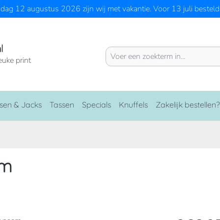
ag 12 augustus 2026 zijn wij met vakantie. Voor 13 juli besteld 
l
euke print
sen & Jacks
Tassen
Specials
Knuffels
Zakelijk bestellen?
am