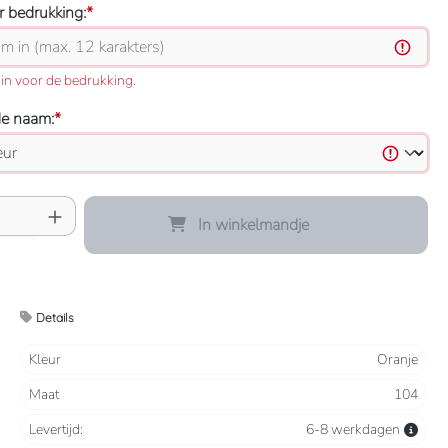
 bedrukking:
*
in voor de bedrukking.
de naam:
*
oeveelheid: Voer de gewenste hoeveelheid 
In winkelmandje
Details
Kleur
Oranje
Maat
104
Levertijd:
6-8 werkdagen