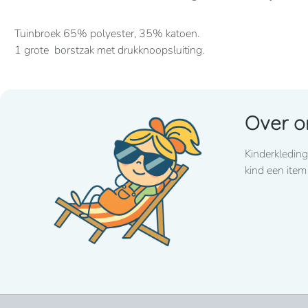
Tuinbroek 65% polyester, 35% katoen.
1 grote borstzak met drukknoopsluiting.
2 steekzakken, 2 intasten, achterzak en duimstokzak
Verkrijgbaar vanaf maat 86 t/m 164
Over o
Wij drukken standaard met lettertype CooperBlack
Kinderkleding
kind een item
Voor spoed levering dient u altijd telefonisch contact met 