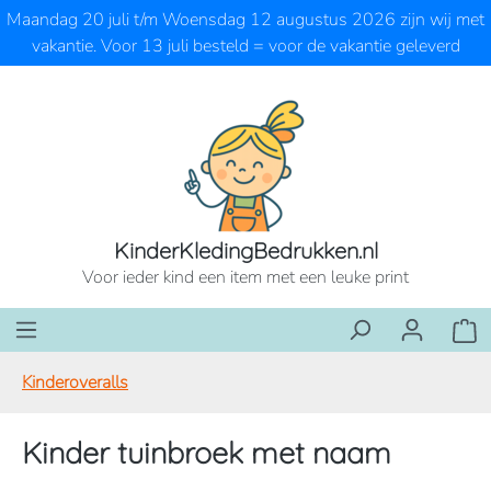
Maandag 20 juli t/m Woensdag 12 augustus 2026 zijn wij met
Ga naar de hoofdinhoud
vakantie. Voor 13 juli besteld = voor de vakantie geleverd
KinderKledingBedrukken.nl
Voor ieder kind een item met een leuke print
Wink
Kinderoveralls
Kinder tuinbroek met naam