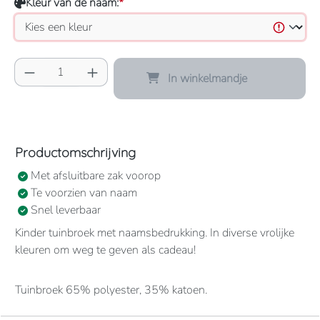
Kleur van de naam:
*
Producthoeveelheid: Voer de gewenste hoeve
In winkelmandje
Productomschrijving
Met afsluitbare zak voorop
Te voorzien van naam
Snel leverbaar
Kinder tuinbroek met naamsbedrukking. In diverse vrolijke
kleuren om weg te geven als cadeau!
Tuinbroek 65% polyester, 35% katoen.
1 grote borstzak met drukknoopsluiting.