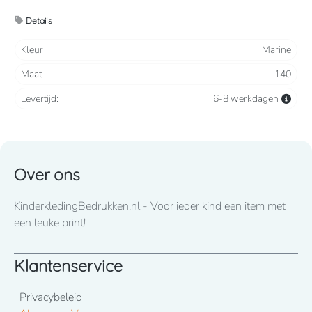
2 steekzakken, 2 intasten, achterzak en duimstokzak
Details
Verkrijgbaar vanaf maat 86 t/m 164
Kleur
Marine
Maat
140
Wij drukken standaard met lettertype CooperBlack
Levertijd:
6-8 werkdagen
Voor spoed levering dient u altijd telefonisch contact met
ons op te nemen! 050-2053307
Over ons
KinderkledingBedrukken.nl - Voor ieder kind een item met
een leuke print!
Klantenservice
Privacybeleid