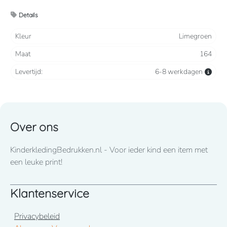
2 steekzakken, 2 intasten, achterzak en duimstokzak
Details
Verkrijgbaar vanaf maat 86 t/m 164
Kleur
Limegroen
Maat
164
Wij drukken standaard met lettertype CooperBlack
Levertijd:
6-8 werkdagen
Voor spoed levering dient u altijd telefonisch contact met
ons op te nemen! 050-2053307
Over ons
KinderkledingBedrukken.nl - Voor ieder kind een item met
een leuke print!
Klantenservice
Privacybeleid