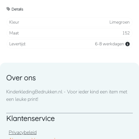
2 steekzakken, 2 intasten, achterzak en duimstokzak
Details
Verkrijgbaar vanaf maat 86 t/m 164
Kleur
Limegroen
Maat
152
Wij drukken standaard met lettertype CooperBlack
Levertijd:
6-8 werkdagen
Voor spoed levering dient u altijd telefonisch contact met
ons op te nemen! 050-2053307
Over ons
KinderkledingBedrukken.nl - Voor ieder kind een item met
een leuke print!
Klantenservice
Privacybeleid