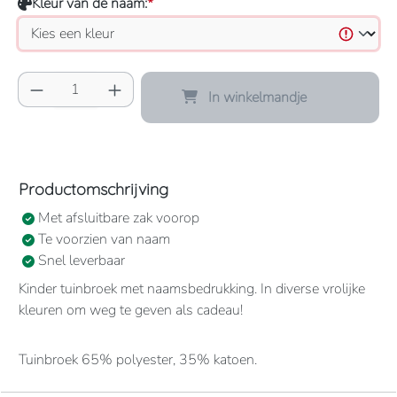
Kleur van de naam:
*
Producthoeveelheid: Voer de gewenste hoeve
In winkelmandje
Productomschrijving
Met afsluitbare zak voorop
Te voorzien van naam
Snel leverbaar
Kinder tuinbroek met naamsbedrukking. In diverse vrolijke
kleuren om weg te geven als cadeau!
Tuinbroek 65% polyester, 35% katoen.
1 grote borstzak met drukknoopsluiting.