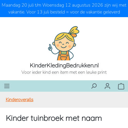
Maandag 20 juli t/m Woensdag 12 augustus 2026 zijn wij met
Ga naar de hoofdinhoud
vakantie. Voor 13 juli besteld = voor de vakantie geleverd
KinderKledingBedrukken.nl
Voor ieder kind een item met een leuke print
Wink
Kinderoveralls
Kinder tuinbroek met naam