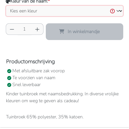
Kleur van de naam:
*
Producthoeveelheid: Voer de gewenste hoeve
In winkelmandje
Productomschrijving
Met afsluitbare zak voorop
Te voorzien van naam
Snel leverbaar
Kinder tuinbroek met naamsbedrukking. In diverse vrolijke
kleuren om weg te geven als cadeau!
Tuinbroek 65% polyester, 35% katoen.
1 grote borstzak met drukknoopsluiting.