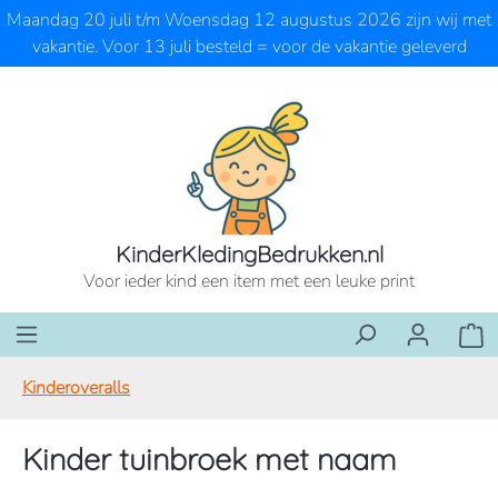
Maandag 20 juli t/m Woensdag 12 augustus 2026 zijn wij met
Ga naar de hoofdinhoud
vakantie. Voor 13 juli besteld = voor de vakantie geleverd
KinderKledingBedrukken.nl
Voor ieder kind een item met een leuke print
Wink
Kinderoveralls
Kinder tuinbroek met naam