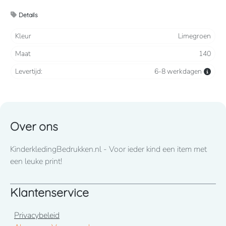
2 steekzakken, 2 intasten, achterzak en duimstokzak
Details
Verkrijgbaar vanaf maat 86 t/m 164
Kleur
Limegroen
Maat
140
Wij drukken standaard met lettertype CooperBlack
Levertijd:
6-8 werkdagen
Voor spoed levering dient u altijd telefonisch contact met
ons op te nemen! 050-2053307
Over ons
KinderkledingBedrukken.nl - Voor ieder kind een item met
een leuke print!
Klantenservice
Privacybeleid